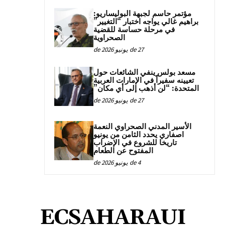
مؤتمر حاسم لجبهة البوليساريو:
براهيم غالي يواجه اختبار “التغيير”
في مرحلة حساسة للقضية
الصحراوية
27 de يونيو de 2026
مسعد بولس ينفي الشائعات حول
تعيينه سفيراً في الإمارات العربية
المتحدة: “لن أذهب إلى أي مكان”
27 de يونيو de 2026
الأسير المدني الصحراوي النعمة
اصفاري يحدد الثامن من يونيو
تاريخا للشروع في الإضراب
المفتوح عن الطعام
4 de يونيو de 2026
ECSAHARAUI