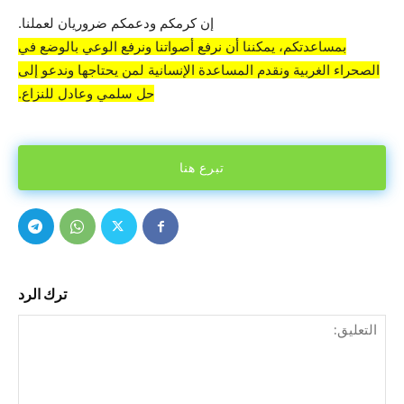
إن كرمكم ودعمكم ضروريان لعملنا.
بمساعدتكم، يمكننا أن نرفع أصواتنا ونرفع الوعي بالوضع في
الصحراء الغربية ونقدم المساعدة الإنسانية لمن يحتاجها وندعو إلى
حل سلمي وعادل للنزاع.
تبرع هنا
ترك الرد