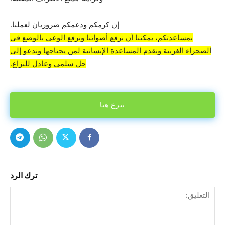
إن كرمكم ودعمكم ضروريان لعملنا.
بمساعدتكم، يمكننا أن نرفع أصواتنا ونرفع الوعي بالوضع في
الصحراء الغربية ونقدم المساعدة الإنسانية لمن يحتاجها وندعو إلى
حل سلمي وعادل للنزاع.
تبرع هنا
ترك الرد