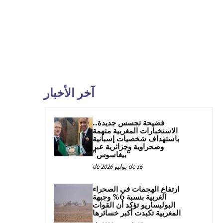
آخر الأخبار
فضيحة تجسس جديدة..
الاستخبارات المغربية متهمة
باستهداف شخصيات إسبانية
وصحراوية وجزائرية عبر
“بيغاسوس”
16 de يوليو de 2026
ارتفاع الهجمات في الصحراء
الغربية بنسبة 6% وجبهة
البوليساريو تؤكد أن القوات
المغربية تكبدت أكبر خسائرها