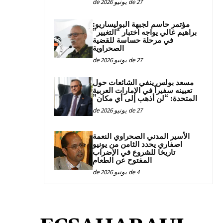
27 de يونيو de 2026
مؤتمر حاسم لجبهة البوليساريو:
براهيم غالي يواجه اختبار “التغيير”
في مرحلة حساسة للقضية
الصحراوية
27 de يونيو de 2026
مسعد بولس ينفي الشائعات حول
تعيينه سفيراً في الإمارات العربية
المتحدة: “لن أذهب إلى أي مكان”
27 de يونيو de 2026
الأسير المدني الصحراوي النعمة
اصفاري يحدد الثامن من يونيو
تاريخا للشروع في الإضراب
المفتوح عن الطعام
4 de يونيو de 2026