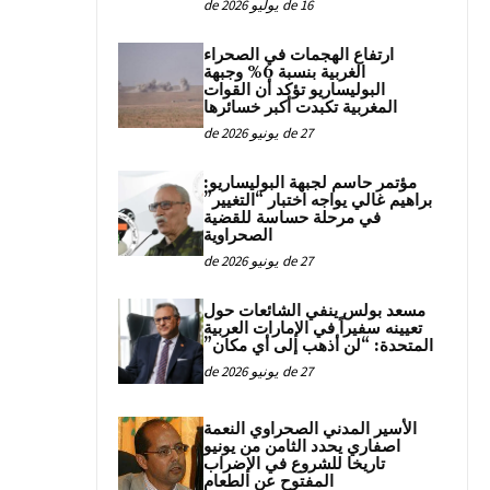
16 de يوليو de 2026
ارتفاع الهجمات في الصحراء
الغربية بنسبة 6% وجبهة
البوليساريو تؤكد أن القوات
المغربية تكبدت أكبر خسائرها
27 de يونيو de 2026
مؤتمر حاسم لجبهة البوليساريو:
براهيم غالي يواجه اختبار “التغيير”
في مرحلة حساسة للقضية
الصحراوية
27 de يونيو de 2026
مسعد بولس ينفي الشائعات حول
تعيينه سفيراً في الإمارات العربية
المتحدة: “لن أذهب إلى أي مكان”
27 de يونيو de 2026
الأسير المدني الصحراوي النعمة
اصفاري يحدد الثامن من يونيو
تاريخا للشروع في الإضراب
المفتوح عن الطعام