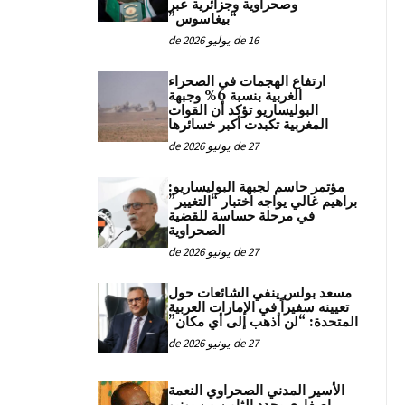
وصحراوية وجزائرية عبر
“بيغاسوس”
16 de يوليو de 2026
ارتفاع الهجمات في الصحراء
الغربية بنسبة 6% وجبهة
البوليساريو تؤكد أن القوات
المغربية تكبدت أكبر خسائرها
27 de يونيو de 2026
مؤتمر حاسم لجبهة البوليساريو:
براهيم غالي يواجه اختبار “التغيير”
في مرحلة حساسة للقضية
الصحراوية
27 de يونيو de 2026
مسعد بولس ينفي الشائعات حول
تعيينه سفيراً في الإمارات العربية
المتحدة: “لن أذهب إلى أي مكان”
27 de يونيو de 2026
الأسير المدني الصحراوي النعمة