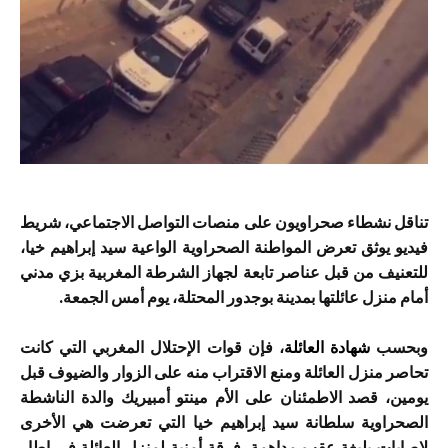
تناقل نشطاء صحراويون على منصات التواصل الاجتماعي، شريط
فيديو يوثق تعرض المواطنة الصحراوية الواعية سيد إبراهيم خيا،
للتعنيف من قبل عناصر تابعة لجهاز الشرطة المغربية بزي مدني
أمام منزل عائلتها بمدينة بوجدور المحتلة، يوم أمس الجمعة.
وبحسب
شهادة العائلة
، فإن قوات الإحتلال المغربي التي كانت
تحاصر منزل العائلة ومنع الاقتراب منه على الزوار والضيوف قبل
يومين، قصد الاطمئنان على الأم مينتو أمبيريك والدة الناشطة
الصحراوية سلطانة سيد إبراهيم خيا التي تعرضت هي الأخرى
لإصابات بليغة عقب مداهمة فرقة أمنية لمنزل العائلة في إطار