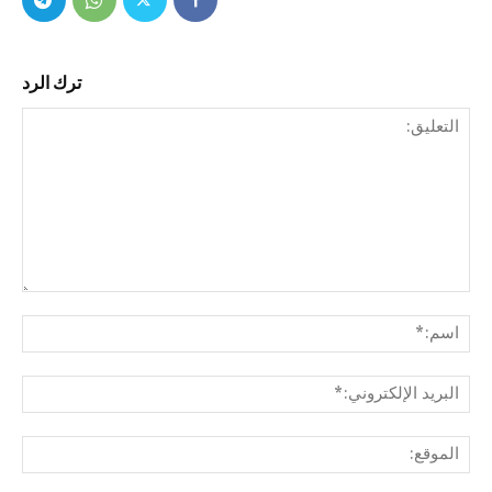
ترك الرد
التع
اسم
البري
الإل
المو