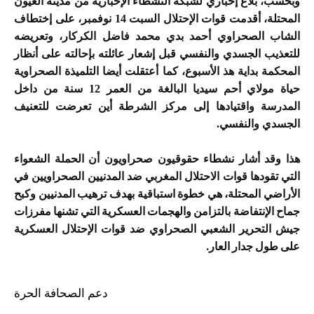
وبحسب، بلاغ إخباري لشبكة النشطاء الإخبارية من مدينة العيون
المحتلة، أقدمت قوات الإحتلال السبت 14 نوفمبر، على إختطاف
الشاب الصحراوي أحمد بدي محمد فاضل الكركار، وتعريضه
للتعذيب الجسدي والنفسي قبل إشعار عائلته بإحالته على أنظار
المحكمة بداية هذ الأسبوع، كما أعتقلت
أيضا
التلميذة الصحراوية
حياة مولاي أحم سيديا البالغة من العمر 12 سنة من داخل
المدرسة واقتيادها إلى مركز الشرطة أين تعرضت للتعنيف
الجسدي والنفسي.
هذا وقد أشار نشطاء حقوقيون صحراويون أن الحملة الشعواء
التي تقودها قوات الاحتلال المغربي ضد المدنيين الصحراويين في
الأراضي المحتلة، هي خطوة استباقية بهدف ترهيب المدنيين وكبح
جماح الإنتفاضة بالتزامن والهجمات العسكرية التي تشنها مفرزات
جيش التحرير الشعبي الصحراوي ضد قوات الإحتلال العسكرية
على طول جدار العار.
دعم الصحافة الحرة