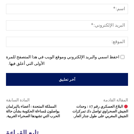
التع
اسم
البري
الإل
المو
احفظ اسمي والبريد الإلكتروني وموقع الويب في هذا المتصفح للمرة
الأولى التي أعلق فيها.
المقالة القادمة
المادة السابقة
البلاغ العسكري رقم 17 : وحدات
المملكة المتحدة : أعضاء بالبرلمان
الجيش الصحراوي تواصل دك تمركزات
يواصلون مُساءلة الحكومة بشأن حالة
الجيش المغربي على طول جدار العار.
الحرب التي تشهدها الصحراء الغربية.
تابع القراءة