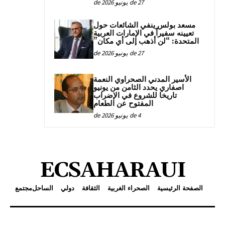
27 de يونيو de 2026
مسعد بولس ينفي الشائعات حول
تعيينه سفيراً في الإمارات العربية
المتحدة: “لن أذهب إلى أي مكان”
27 de يونيو de 2026
الأسير المدني الصحراوي النعمة
اصفاري يحدد الثامن من يونيو
تاريخا للشروع في الإضراب
المفتوح عن الطعام
4 de يونيو de 2026
ECSAHARAUI
الصفحة الرئيسية
الصحراء الغربية
الثقافة
دولي
الساحل
مجتمع