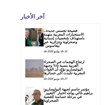
آخر الأخبار
فضيحة تجسس جديدة..
الاستخبارات المغربية متهمة
باستهداف شخصيات إسبانية
وصحراوية وجزائرية عبر
“بيغاسوس”
16 de يوليو de 2026
ارتفاع الهجمات في الصحراء
الغربية بنسبة 6% وجبهة
البوليساريو تؤكد أن القوات
المغربية تكبدت أكبر خسائرها
27 de يونيو de 2026
مؤتمر حاسم لجبهة البوليساريو:
براهيم غالي يواجه اختبار “التغيير”
في مرحلة حساسة للقضية
الصحراوية