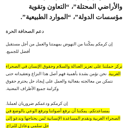
والأراضي المحتلة”، “التعاون وتقوية
مؤسسات الدولة”، “الموارد الطبيعية”.
دعم الصحافة الحرة
إن كرمكم يمكّننا من النهوض بمهمتنا والعمل من أجل مستقبل
أفضل للجميع.
تركز حملتنا على تعزيز العدالة والسلام وحقوق الإنسان في الصحراء
الغربية
. نحن نؤمن بشدة بأهمية فهم أصل هذا النزاع وتعقيداته حتى
نتمكن من معالجته بفعالية والعمل على إيجاد حل يحترم حقوق
وكرامة جميع الأطراف المعنية.
إن كرمكم ودعمكم ضروريان لعملنا.
بمساعدتكم، يمكننا أن نرفع أصواتنا ونرفع الوعي بالوضع في
الصحراء الغربية ونقدم المساعدة الإنسانية لمن يحتاجها وندعو إلى
حل سلمي وعادل للنزاع.