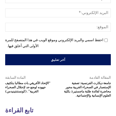
البري
الإل
المو
احفظ اسمي والبريد الإلكتروني وموقع الويب في هذا المتصفح للمرة
الأولى التي أعلق فيها.
المقالة القادمة
المادة السابقة
جامعة ديكارت الفرنسية: تصفية
“الإتحاد الأفريقي بات مطالبا بتكثيف
الإستعمار في الصحراء الغربية محور
جهوده لوضع حد لإحتلال الصحراء
محاضرة لفائدة طلبة ماجستير2 بكلية
الغربية”. (كونستنتينيدس)
العلوم الإنسانية والإجتماعية.
تابع القراءة