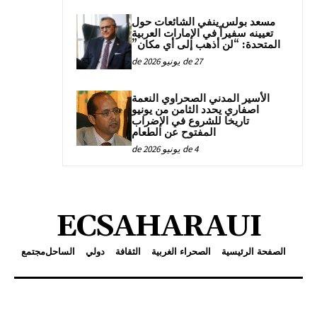
مسعد بولس ينفي الشائعات حول
تعيينه سفيراً في الإمارات العربية
المتحدة: “لن أذهب إلى أي مكان”
27 de يونيو de 2026
الأسير المدني الصحراوي النعمة
اصفاري يحدد الثامن من يونيو
تاريخا للشروع في الإضراب
المفتوح عن الطعام
4 de يونيو de 2026
ECSAHARAUI
الصفحة الرئيسية
الصحراء الغربية
الثقافة
دولي
الساحل
مجتمع