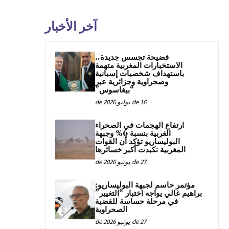
آخر الأخبار
فضيحة تجسس جديدة..
الاستخبارات المغربية متهمة
باستهداف شخصيات إسبانية
وصحراوية وجزائرية عبر
“بيغاسوس”
16 de يوليو de 2026
ارتفاع الهجمات في الصحراء
الغربية بنسبة 6% وجبهة
البوليساريو تؤكد أن القوات
المغربية تكبدت أكبر خسائرها
27 de يونيو de 2026
مؤتمر حاسم لجبهة البوليساريو:
براهيم غالي يواجه اختبار “التغيير”
في مرحلة حساسة للقضية
الصحراوية
27 de يونيو de 2026