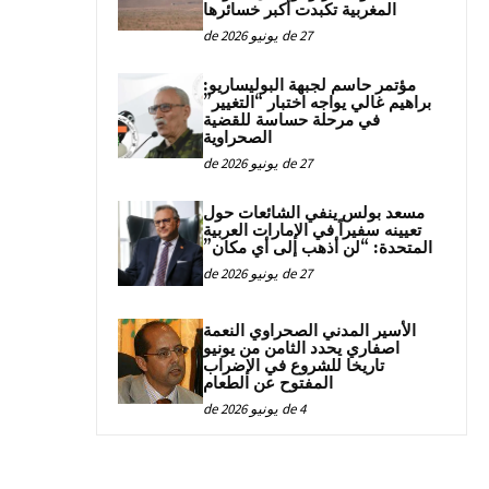
المغربية تكبدت أكبر خسائرها
27 de يونيو de 2026
مؤتمر حاسم لجبهة البوليساريو:
براهيم غالي يواجه اختبار “التغيير”
في مرحلة حساسة للقضية
الصحراوية
27 de يونيو de 2026
مسعد بولس ينفي الشائعات حول
تعيينه سفيراً في الإمارات العربية
المتحدة: “لن أذهب إلى أي مكان”
27 de يونيو de 2026
الأسير المدني الصحراوي النعمة
اصفاري يحدد الثامن من يونيو
تاريخا للشروع في الإضراب
المفتوح عن الطعام
4 de يونيو de 2026