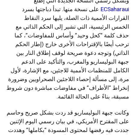
وبشكل رسمي النسخة الجديدة التي إطلع
ECSaharaui
على نسخة منها. تبدأ دباجتها بسرد
القرارات الأممية ذات الصلة، يليها سرد النقاط
الخمس الرئيسية، التي تشير إلى الحكم الذاتي مع
حذف كلمة “كحل وحيد” وأساس للمفاوضات”، كما
ترحب أيضًا بالإقتراحات الأخرى خارج (إطار الحكم
الذاتي) وتوجه دعوة صريحة لوقف إطلاق النار بين
جبهة البوليساريو والمغرب، والتأكيد على الدعم
الكامل للمنظمات الأممية للاجئين، مع الإشارة، لأول
مرة، إلى مسألة إحصاء اللاجئين الصحراويين وضرورة
إنخراط “الأطراف” في مفاوضات مباشرة دون شروط
مسبقة، بناءً على الحالة القائمة.
وكانت جبهة البوليساريو قد ردت بشكل صريح وحاسم
على المقترح الأمريكي، في بيان رسمي اليوم الإثنين
جددت فيه رفضها لمحتوى المسودة “بكاملها” وهددت