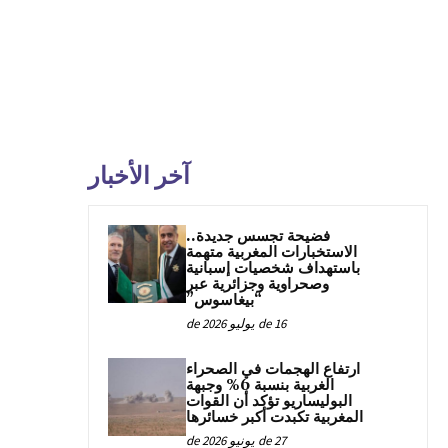
آخر الأخبار
فضيحة تجسس جديدة..
الاستخبارات المغربية متهمة
باستهداف شخصيات إسبانية
وصحراوية وجزائرية عبر
“بيغاسوس”
16 de يوليو de 2026
ارتفاع الهجمات في الصحراء
الغربية بنسبة 6% وجبهة
البوليساريو تؤكد أن القوات
المغربية تكبدت أكبر خسائرها
27 de يونيو de 2026