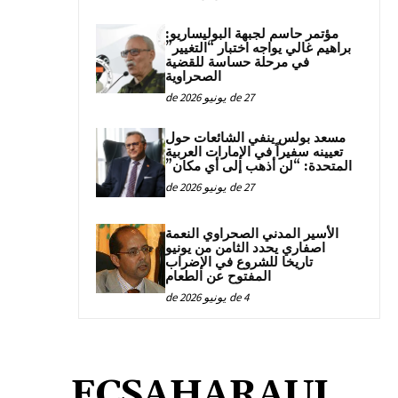
مؤتمر حاسم لجبهة البوليساريو:
براهيم غالي يواجه اختبار “التغيير”
في مرحلة حساسة للقضية
الصحراوية
27 de يونيو de 2026
مسعد بولس ينفي الشائعات حول
تعيينه سفيراً في الإمارات العربية
المتحدة: “لن أذهب إلى أي مكان”
27 de يونيو de 2026
الأسير المدني الصحراوي النعمة
اصفاري يحدد الثامن من يونيو
تاريخا للشروع في الإضراب
المفتوح عن الطعام
4 de يونيو de 2026
ECSAHARAUI