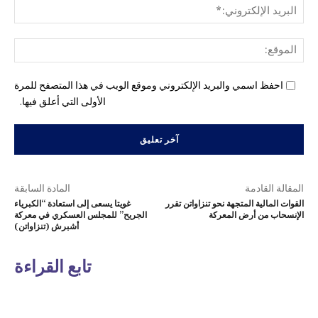
البري
الإل
المو
احفظ اسمي والبريد الإلكتروني وموقع الويب في هذا المتصفح للمرة
الأولى التي أعلق فيها.
المقالة القادمة
المادة السابقة
القوات المالية المتجهة نحو تنزاواتن تقرر
غويتا يسعى إلى استعادة “الكبرياء
الإنسحاب من أرض المعركة
الجريح” للمجلس العسكري في معركة
أشبرش (تنزاواتن)
تابع القراءة