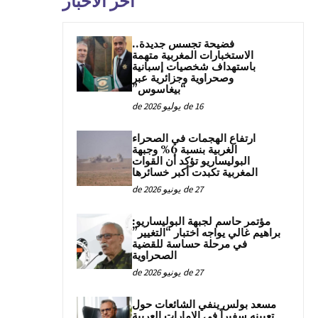
آخر الأخبار
فضيحة تجسس جديدة..
الاستخبارات المغربية متهمة
باستهداف شخصيات إسبانية
وصحراوية وجزائرية عبر
“بيغاسوس”
16 de يوليو de 2026
ارتفاع الهجمات في الصحراء
الغربية بنسبة 6% وجبهة
البوليساريو تؤكد أن القوات
المغربية تكبدت أكبر خسائرها
27 de يونيو de 2026
مؤتمر حاسم لجبهة البوليساريو:
براهيم غالي يواجه اختبار “التغيير”
في مرحلة حساسة للقضية
الصحراوية
27 de يونيو de 2026
مسعد بولس ينفي الشائعات حول
تعيينه سفيراً في الإمارات العربية