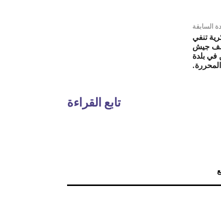
دة السابقة
ية تنفي
ECSAH” قصف جيش
 في بلدة
المحررة.
تابع القراءة
ع