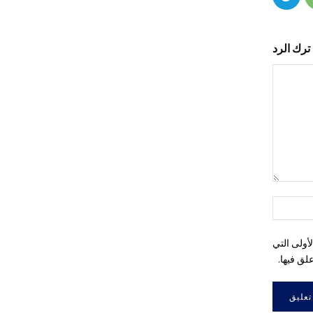
ترك الرد
التعليق:
اسم:*
أولى التي
لق فيها.