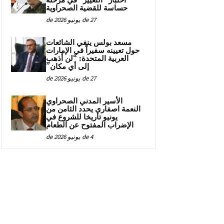
اختبار “التغيير” في مرحلة
حساسة للقضية الصحراوية
27 de يونيو de 2026
مسعد بولس ينفي الشائعات
حول تعيينه سفيراً في الإمارات
العربية المتحدة: “لن أذهب
إلى أي مكان”
27 de يونيو de 2026
الأسير المدني الصحراوي
النعمة اصفاري يحدد الثامن من
يونيو تاريخا للشروع في
الإضراب المفتوح عن الطعام
4 de يونيو de 2026