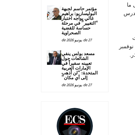
 ما
مؤتمر حاسم لجبهة
مدرس
البوليساريو: براهيم
غالي يواجه اختبار
“التغيير” في مرحلة
حساسة للقضية
الصحراوية
ت
27 de يونيو de 2026
السياق أن المنطقة فعلا أضحت ساحة حرب حقيقية بعد 13 نوفمبر
مسعد بولس ينفي
الشائعات حول
تعيينه سفيراً في
الإمارات العربية
المتحدة: “لن أذهب
إلى أي مكان”
27 de يونيو de 2026