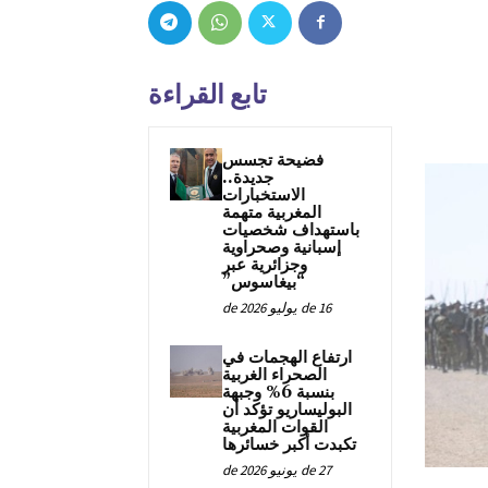
تابع القراءة
فضيحة تجسس
جديدة..
الاستخبارات
المغربية متهمة
باستهداف شخصيات
إسبانية وصحراوية
وجزائرية عبر
“بيغاسوس”
16 de يوليو de 2026
ارتفاع الهجمات في
الصحراء الغربية
بنسبة 6% وجبهة
البوليساريو تؤكد أن
القوات المغربية
تكبدت أكبر خسائرها
27 de يونيو de 2026