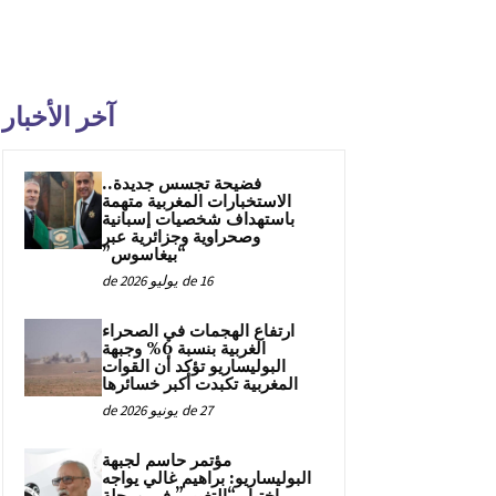
آخر الأخبار
فضيحة تجسس جديدة..
الاستخبارات المغربية متهمة
باستهداف شخصيات إسبانية
وصحراوية وجزائرية عبر
“بيغاسوس”
16 de يوليو de 2026
ارتفاع الهجمات في الصحراء
الغربية بنسبة 6% وجبهة
البوليساريو تؤكد أن القوات
المغربية تكبدت أكبر خسائرها
27 de يونيو de 2026
مؤتمر حاسم لجبهة
البوليساريو: براهيم غالي يواجه