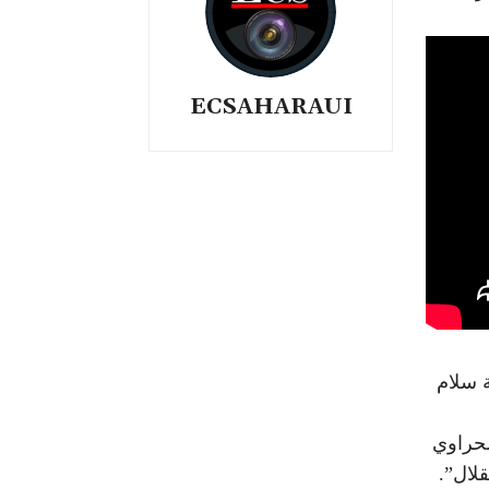
ECSAHARAUI
ة سلام
صحراوي
لال”.