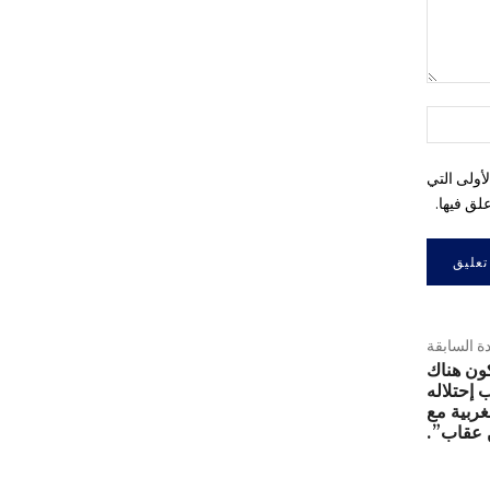
التعليق:
اسم:*
أولى التي
لق فيها.
دة السابقة
كون هناك
 إحتلاله
غربية مع
 عقاب”.