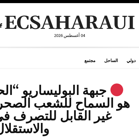
ECSAHARAUI
04 أغسطس 2026
دولي
الساحل
مجتمع
جبهة البوليساريو “ال
هو السماح للشعب الصحر
غير القابل للتصرف في
والاستقلال