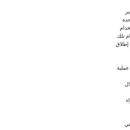
بر
حدة
خدام
ام تلك
 إطلاق
عملية
ال
ء
تي