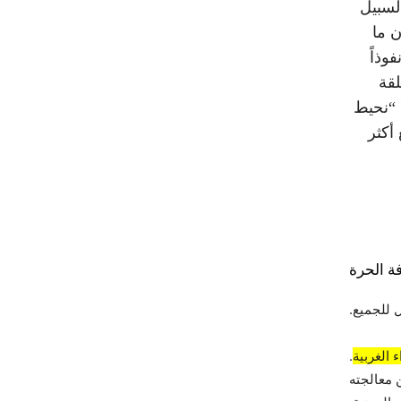
لسبيل
ن ما
وذاً
لقة
 “نحيط
أكثر
ة الحرة
 للجميع.
 الغربية
.
 معالجته