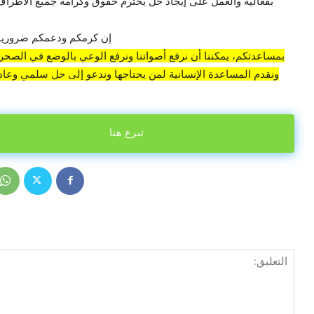
بفعالية والعمل على إيجاد حل يحترم حقوق وكرامة جميع الأطراف 
إن كرمكم ودعمكم ضروريان
بمساعدتكم، يمكننا أن نرفع أصواتنا ونرفع الوعي بالوضع في الصحراء
ونقدم المساعدة الإنسانية لمن يحتاجها وندعو إلى حل سلمي وعادل
تبرع هنا