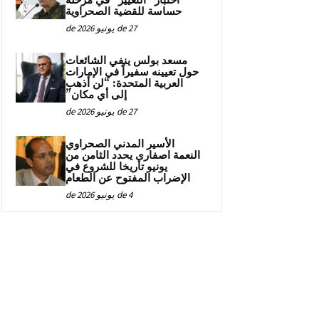
اختبار “التغيير” في مرحلة
حساسة للقضية الصحراوية
27 de يونيو de 2026
مسعد بولس ينفي الشائعات
حول تعيينه سفيراً في الإمارات
العربية المتحدة: “لن أذهب
إلى أي مكان”
27 de يونيو de 2026
الأسير المدني الصحراوي
النعمة اصفاري يحدد الثامن من
يونيو تاريخا للشروع في
الإضراب المفتوح عن الطعام
4 de يونيو de 2026