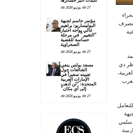
تكبدت أكبر خسائرها
27 de يونيو de 2026
حراء
مؤتمر حاسم لجبهة
لتصرف
البوليساريو: براهيم
غالي يواجه اختبار
ية
“التغيير” في مرحلة
حساسة للقضية
الصحراوية
27 de يونيو de 2026
مد
تظر دي
مسعد بولس ينفي
الشائعات حول
غربية،
تعيينه سفيراً في
الإمارات العربية
المغرب
المتحدة: “لن أذهب
إلى أي مكان”
27 de يونيو de 2026
لتعامل
بهة
 سلمي
ارسة