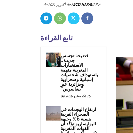
ECSAHARAUI
Por
8 de أكتوبر de 2021
تابع القراءة
فضيحة تجسس
جديدة..
الاستخبارات
المغربية متهمة
باستهداف شخصيات
إسبانية وصحراوية
وجزائرية عبر
“بيغاسوس”
16 de يوليو de 2026
ارتفاع الهجمات في
الصحراء الغربية
بنسبة 6% وجبهة
البوليساريو تؤكد أن
القوات المغربية