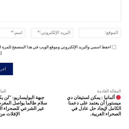
الموقع:
البريد
الإلكتروني:*
احفظ اسمي والبريد الإلكتروني وموقع الويب في هذا المتصفح للمرة ال
أع
المقالة القادمة
الما
جبهة البوليساريو: “لن ي
ألمانيا : يمكن لستيفان دي
سلام طالما يواصل المغرب
ميستورا أن يعتمد على دعمنا
غير الشرعي للصحراء ال
الكامل لإيجاد حل عادل في
الإفلات من
الصحراء الغربية.