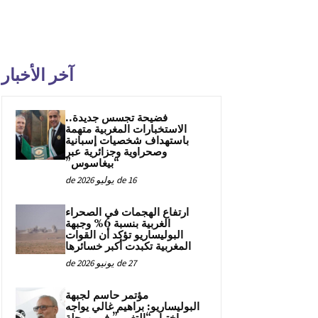
آخر الأخبار
فضيحة تجسس جديدة..
الاستخبارات المغربية متهمة
باستهداف شخصيات إسبانية
وصحراوية وجزائرية عبر
“بيغاسوس”
16 de يوليو de 2026
ارتفاع الهجمات في الصحراء
الغربية بنسبة 6% وجبهة
البوليساريو تؤكد أن القوات
المغربية تكبدت أكبر خسائرها
27 de يونيو de 2026
مؤتمر حاسم لجبهة
البوليساريو: براهيم غالي يواجه