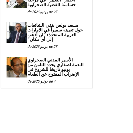
اختبار “التغيير” في مرحلة
حساسة للقضية الصحراوية
27 de يونيو de 2026
مسعد بولس ينفي الشائعات
حول تعيينه سفيراً في الإمارات
العربية المتحدة: “لن أذهب
إلى أي مكان”
27 de يونيو de 2026
الأسير المدني الصحراوي
النعمة اصفاري يحدد الثامن من
يونيو تاريخا للشروع في
الإضراب المفتوح عن الطعام
4 de يونيو de 2026