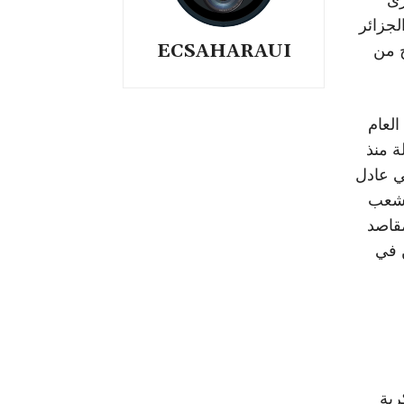
لجزائر
ECSAHARAUI
ح من
العام
ة منذ
سي عادل
لشعب
مقاصد
 في
رية