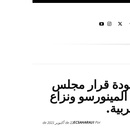
دة قرار مجلس
المينورسو ونزاع
بية.
ECSAHARAUI
Por
22 de أكتوبر de 2021