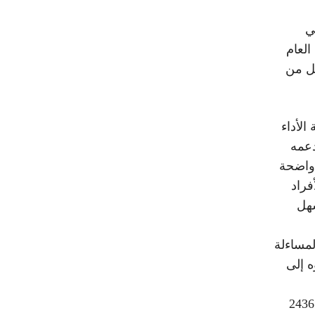
ي
العام
يل من
الأداء
دعمه
 واضحة
فراد
سهل
لمساءلة
ه إلى
للاستفتاء في الصحراء الغربية على النحو المبين في القرار 2436