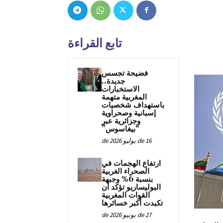
تابع القراءة
فضيحة تجسس
جديدة..
الاستخبارات
المغربية متهمة
باستهداف شخصيات
إسبانية وصحراوية
وجزائرية عبر
“بيغاسوس”
16 de يوليو de 2026
ارتفاع الهجمات في
الصحراء الغربية
بنسبة 6% وجبهة
البوليساريو تؤكد أن
القوات المغربية
تكبدت أكبر خسائرها
27 de يونيو de 2026