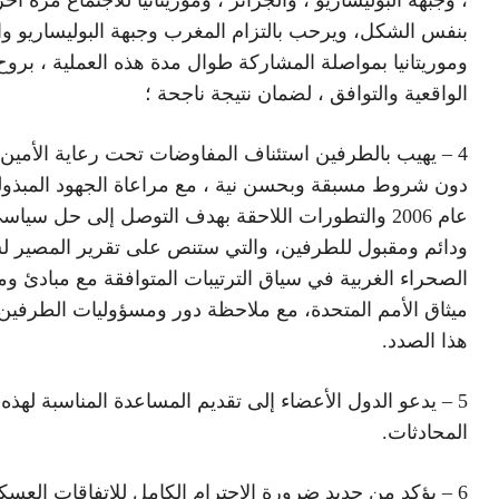
بنفس الشكل، ويرحب بالتزام المغرب وجبهة البوليساريو وا
وموريتانيا بمواصلة المشاركة طوال مدة هذه العملية ، برو
الواقعية والتوافق ، لضمان نتيجة ناجحة ؛
4 – يهيب بالطرفين استئناف المفاوضات تحت رعاية الأمين 
دون شروط مسبقة وبحسن نية ، مع مراعاة الجهود المبذول
عام 2006 والتطورات اللاحقة بهدف التوصل إلى حل سيا
ودائم ومقبول للطرفين، والتي ستنص على تقرير المصير 
الصحراء الغربية في سياق الترتيبات المتوافقة مع مبادئ و
ميثاق الأمم المتحدة، مع ملاحظة دور ومسؤوليات الطرفين
هذا الصدد.
5 – يدعو الدول الأعضاء إلى تقديم المساعدة المناسبة لهذه
المحادثات.
6 – يؤكد من جديد ضرورة الاحترام الكامل للاتفاقات العسك