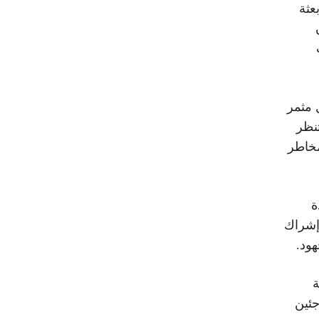
بعثة
 مثمر
تنظر
مخاطر
ة
 إشراك
ود.
ة
جئين