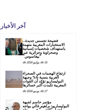
آخر الأخبار
فضيحة تجسس جديدة..
الاستخبارات المغربية متهمة
باستهداف شخصيات إسبانية
وصحراوية وجزائرية عبر
“بيغاسوس”
16 de يوليو de 2026
ارتفاع الهجمات في الصحراء
الغربية بنسبة 6% وجبهة
البوليساريو تؤكد أن القوات
المغربية تكبدت أكبر خسائرها
27 de يونيو de 2026
مؤتمر حاسم لجبهة
البوليساريو: براهيم غالي يواجه