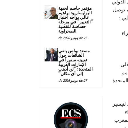
 الدولي
مؤتمر حاسم لجبهة
، توصل
البوليساريو: براهيم
غالي يواجه اختبار
“التغيير” في مرحلة
حساسة للقضية
الصحراوية
راء
27 de يونيو de 2026
مسعد بولس ينفي
الشائعات حول
تعيينه سفيراً في
على
الإمارات العربية
المتحدة: “لن أذهب
أمم
إلى أي مكان”
المتحدة
27 de يونيو de 2026
لتيسير
ء
لمغرب
رى