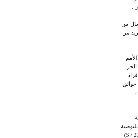
 ،
مال من
زيد من
الأمم
الحر
فراد
 عوائق
ت
ة
للتوصية
الواردة في التقرير المؤرخ 14 نيسان / أبريل 2008 (S / 2008/251)