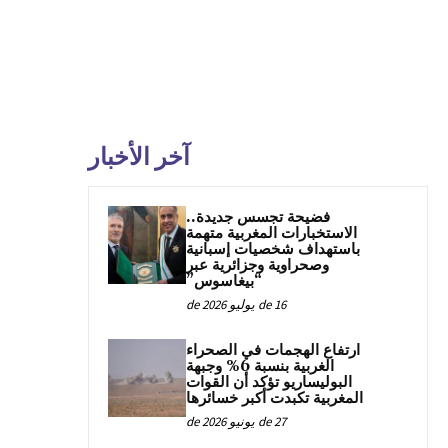
آخر الأخبار
فضيحة تجسس جديدة..
الاستخبارات المغربية متهمة
باستهداف شخصيات إسبانية
وصحراوية وجزائرية عبر
“بيغاسوس”
16 de يوليو de 2026
ارتفاع الهجمات في الصحراء
الغربية بنسبة 6% وجبهة
البوليساريو تؤكد أن القوات
المغربية تكبدت أكبر خسائرها
27 de يونيو de 2026