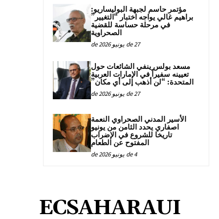
مؤتمر حاسم لجبهة البوليساريو:
براهيم غالي يواجه اختبار “التغيير”
في مرحلة حساسة للقضية
الصحراوية
27 de يونيو de 2026
مسعد بولس ينفي الشائعات حول
تعيينه سفيراً في الإمارات العربية
المتحدة: “لن أذهب إلى أي مكان”
27 de يونيو de 2026
الأسير المدني الصحراوي النعمة
اصفاري يحدد الثامن من يونيو
تاريخا للشروع في الإضراب
المفتوح عن الطعام
4 de يونيو de 2026
ECSAHARAUI