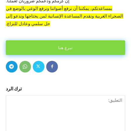
إن كرمكم ودعمكم ضروريان لعملنا.
بمساعدتكم، يمكننا أن نرفع أصواتنا ونرفع الوعي بالوضع في
الصحراء الغربية ونقدم المساعدة الإنسانية لمن يحتاجها وندعو إلى
حل سلمي وعادل للنزاع.
تبرع هنا
ترك الرد