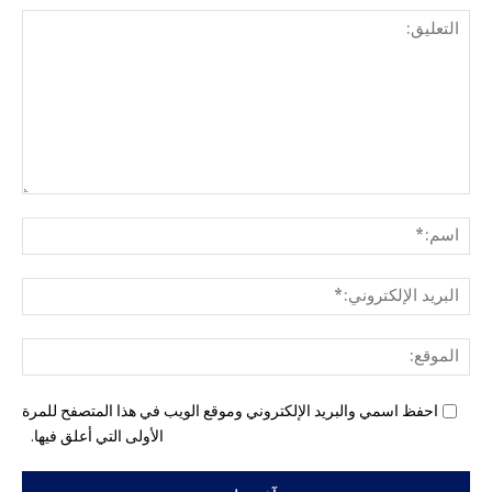
التع
اسم
البري
الإل
المو
احفظ اسمي والبريد الإلكتروني وموقع الويب في هذا المتصفح للمرة
الأولى التي أعلق فيها.