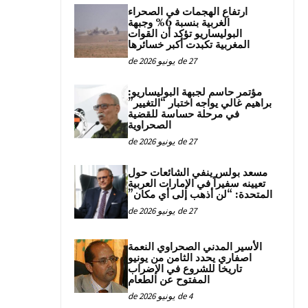
ارتفاع الهجمات في الصحراء
الغربية بنسبة 6% وجبهة
البوليساريو تؤكد أن القوات
المغربية تكبدت أكبر خسائرها
27 de يونيو de 2026
مؤتمر حاسم لجبهة البوليساريو:
براهيم غالي يواجه اختبار “التغيير”
في مرحلة حساسة للقضية
الصحراوية
27 de يونيو de 2026
مسعد بولس ينفي الشائعات حول
تعيينه سفيراً في الإمارات العربية
المتحدة: “لن أذهب إلى أي مكان”
27 de يونيو de 2026
الأسير المدني الصحراوي النعمة
اصفاري يحدد الثامن من يونيو
تاريخا للشروع في الإضراب
المفتوح عن الطعام
4 de يونيو de 2026