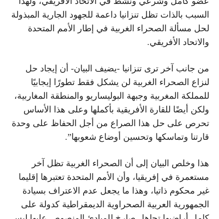
عضو كامل وشرعي ونشط في الاتحاد الأفريقي، ولهذا
السبب بالذات تظل تنزانيا داعمة للجهود الجارية المبذولة
لحل مسألة الصحراء الغربية في إطار الأمم المتحدة
والاتحاد الأفريقي.
من جانب آخر ترى تنزانيا -يضيف البيان- أن إيجاد حل
لنزاع الصحراء الغربية لن يشكل فقط تطورًا إيجابيًا
للمملكة المغربية وجبهة البوليساريو والمنطقة المغاربية،
ولكن أيضًا للقارة الأفريقية بأكملها وعلى هذا الأساس
تحرص على حل هذا الصراع من أجل الحفاظ على وحدة
قارتنا وتماسكها وتحسين أوضاع شعوبها”.
هذا وخلص البيان إلى أن الصحراء الغربية تظل آخر
مستعمرة في إفريقيا، وأن الأمم المتحدة تعتبرها إقليما
غير محكوم ذاتيا، وهذا ما يجعل عدم الاعتراف بسيادة
الجمهورية العربية الصحراوية الديمقراطية كدولة على
كامل أراضيها تجاهل صارخ للمبادئ المنصوص عليها ليس