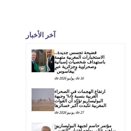
آخر الأخبار
فضيحة تجسس جديدة..
الاستخبارات المغربية متهمة
باستهداف شخصيات إسبانية
وصحراوية وجزائرية عبر
“بيغاسوس”
16 de يوليو de 2026
ارتفاع الهجمات في الصحراء
الغربية بنسبة 6% وجبهة
البوليساريو تؤكد أن القوات
المغربية تكبدت أكبر خسائرها
27 de يونيو de 2026
مؤتمر حاسم لجبهة البوليساريو:
براهيم غالي يواجه اختبار “التغيير”