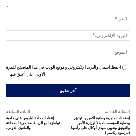
التع
اسم
البري
الإل
المو
احفظ اسمي والبريد الإلكتروني وموقع الويب في هذا المتصفح للمرة
الأولى التي أعلق فيها.
المقالة القادمة
المادة السابقة
إستحداث مديرية وطنية للأمن والتوثيق
إنتقادات حادة لباريس على خلفية
وحماية المؤسسات بدلا لوزارة الأمن
تواطؤها مع الرباط ضد حرية الصحافة
والتوثيق وتعيين سيدي أوكال على رأسها
والقانون الدولي.
(مرسوم رئاسي)