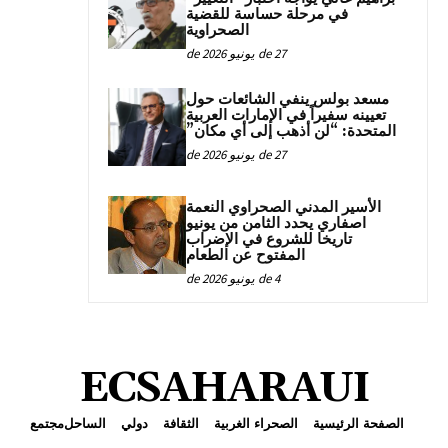
في مرحلة حساسة للقضية
الصحراوية
27 de يونيو de 2026
مسعد بولس ينفي الشائعات حول
تعيينه سفيراً في الإمارات العربية
المتحدة: “لن أذهب إلى أي مكان”
27 de يونيو de 2026
الأسير المدني الصحراوي النعمة
اصفاري يحدد الثامن من يونيو
تاريخا للشروع في الإضراب
المفتوح عن الطعام
4 de يونيو de 2026
ECSAHARAUI
الصفحة الرئيسية
الصحراء الغربية
الثقافة
دولي
الساحل
مجتمع