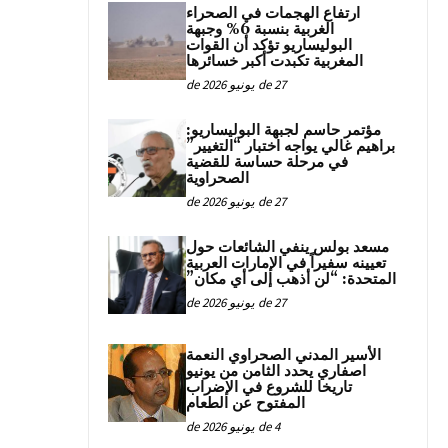
ارتفاع الهجمات في الصحراء
الغربية بنسبة 6% وجبهة
البوليساريو تؤكد أن القوات
المغربية تكبدت أكبر خسائرها
27 de يونيو de 2026
مؤتمر حاسم لجبهة البوليساريو:
براهيم غالي يواجه اختبار “التغيير”
في مرحلة حساسة للقضية
الصحراوية
27 de يونيو de 2026
مسعد بولس ينفي الشائعات حول
تعيينه سفيراً في الإمارات العربية
المتحدة: “لن أذهب إلى أي مكان”
27 de يونيو de 2026
الأسير المدني الصحراوي النعمة
اصفاري يحدد الثامن من يونيو
تاريخا للشروع في الإضراب
المفتوح عن الطعام
4 de يونيو de 2026