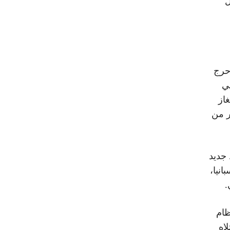
ل
حرج
ي
ينقل الغاز
ر من
جديد
انيا،
.
ظام
اه