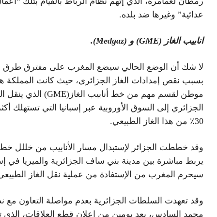
رمطان لعمامرة، الذي إتهم نظام الرباط بالقيام بتلك “أعما
عدائية” وغيرها ضد بلده.
انابيب الغاز (GME) و (Medgaz).
لا شك أن الوضع الحالي سيضع المغرب على مفترق طرق 
بسبب نقص إمدادات الغاز الجزائري، حيث كانت المملكة ه
موطن لقسم مهم من خط أنابيب الغاز(GME) الذي 
الجزائري إلى السوق الأوروبية عبر إسبانيا التي تستهلك أكث
30٪ من هذا الغاز الطبيعي.
وقد خططت الجزائر لإستبدال مسار الأنابيب من خللل خط 
يربط مباشرة بين مدينة بني ساف الجزائرية والميريا في إسب
سيحرم المغرب من الإستفادة من عملية نقل الغاز الطبيعي
وقد تعهدت السلطات الجزائرية بعدم مواصلة التعاون مع ن
محمد السادس، بعد يومين من إعلان قطع العلاقات، الذي تل