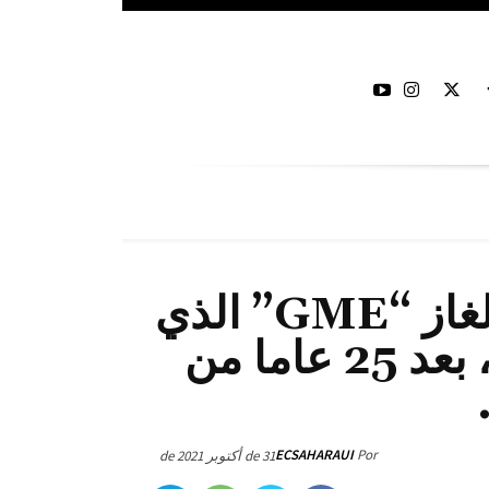
الجزائر تُغلق خط أنابيب الغاز “GME” الذي
يزود أوروبا عبر المغرب، بعد 25 عاما من
ECSAHARAUI
Por
31 de أكتوبر de 2021