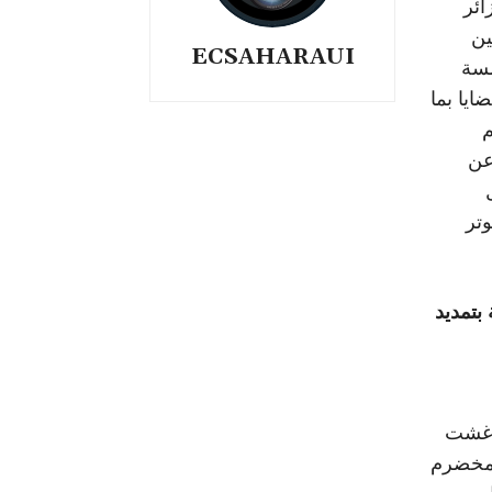
ائر
ين
ECSAHARAUI
مسة
ايا بما
م
عن
وتر
بتمديد
اسية مع المملكة المغربية اعتبارًا من يوم الثلاثاء 24 غشت
المخضرم