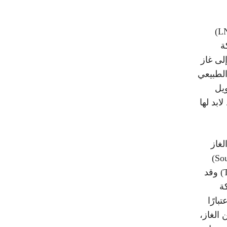
على المدى القصير، لا يزال خيار الغاز الطبيعي المسال (LNG)
ة
إلى غاز
الطبيعي
ويل
ابد لها
لغاز
الطبيعي في الشرق والبحر. حيث تعمل شركة (Sound Energy)
البريطانية على تركيب منصة (Tendrara) لتسييل الغاز (TE-5) وقد
كة
عتبارًا
 من الغاز،