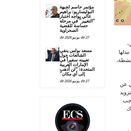
مؤتمر حاسم لجبهة
البوليساريو: براهيم
غالي يواجه اختبار
“التغيير” في مرحلة
حساسة للقضية
الصحراوية
27 de يونيو de 2026
-
مسعد بولس ينفي
 تبذلها
الشائعات حول
تعيينه سفيراً في
 نشطة،
الإمارات العربية
المتحدة: “لن أذهب
إلى أي مكان”
27 de يونيو de 2026
ي عن
تزويد
مة بموجب
ك