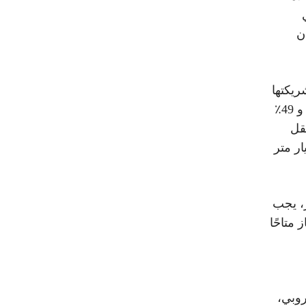
ن
ريكتها
الإسبانية “Naturgy” اللتان تسيطران على التوالي على 51٪ و 49٪
لنقل
 بموجب شروط الاتفاقية بمقدار 2 مليار متر
 73 مليون دولار، يجب
متاحًا
روبي،