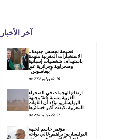
آخر الأخبار
فضيحة تجسس جديدة..
الاستخبارات المغربية متهمة
باستهداف شخصيات إسبانية
وصحراوية وجزائرية عبر
“بيغاسوس”
16 de يوليو de 2026
ارتفاع الهجمات في الصحراء
الغربية بنسبة 6% وجبهة
البوليساريو تؤكد أن القوات
المغربية تكبدت أكبر خسائرها
27 de يونيو de 2026
مؤتمر حاسم لجبهة
البوليساريو: براهيم غالي يواجه