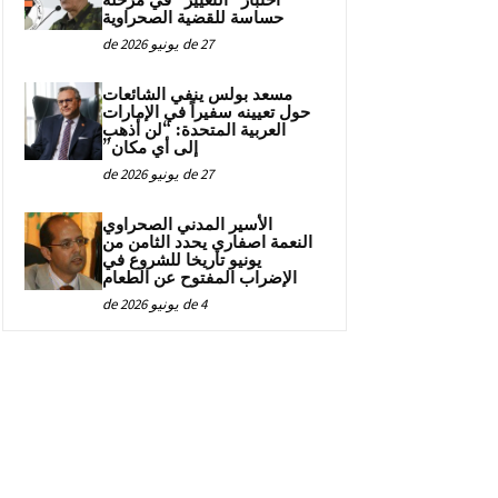
اختبار “التغيير” في مرحلة
حساسة للقضية الصحراوية
27 de يونيو de 2026
مسعد بولس ينفي الشائعات
حول تعيينه سفيراً في الإمارات
العربية المتحدة: “لن أذهب
إلى أي مكان”
27 de يونيو de 2026
الأسير المدني الصحراوي
النعمة اصفاري يحدد الثامن من
يونيو تاريخا للشروع في
الإضراب المفتوح عن الطعام
4 de يونيو de 2026