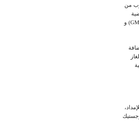
ات المغرب من
 لسنة الماضية
التي بلغت وصلت حوالي 3,67 مليار متر مكعب في خط (GME) و
ضافة
غاز
ة
مداد،
وجستيك