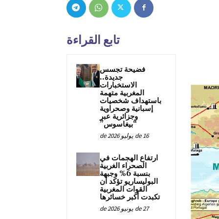
تابع القراءة
فضيحة تجسس
جديدة..
الاستخبارات
المغربية متهمة
باستهداف شخصيات
إسبانية وصحراوية
وجزائرية عبر
“بيغاسوس”
16 de يوليو de 2026
ارتفاع الهجمات في
الصحراء الغربية
بنسبة 6% وجبهة
البوليساريو تؤكد أن
القوات المغربية
تكبدت أكبر خسائرها
27 de يونيو de 2026