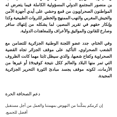
بن منصور المجتمع الدولي المسؤولية الكاملة فيما يتعرض له
المواطنون الصحراويون من قمع وحشي على أيدي أجهزة الأمن
والجيش المغربي والنهب الممنهج والخطير للثروات الطبيعية وكذا
وإنكار حقهم في تقرير المصير، لما يشكله من إنتهاك سافر
وصارخ للقانون والمواثيق والأعراف وللمعاهدات الدولية.
وفي الختام، جدد عضو اللجنة الوطنية الجزائرية للتضامن مع
الشعب الصحراوي، التأكيد على موقف الجزائر تجاه القضية
الصحراوية وكفاح شعبها، والذي سيظل ثابتا مهما كانت الظروف
التي تمر منها البلاد والعالم ككل نتيجة كوفيد19 أو غيرها من
الأزمات، لكونه موقف يجسد مبادئ الثورة التحرير الجزائرية
المجيدة.
دعم الصحافة الحرة
إن كرمكم يمكّننا من النهوض بمهمتنا والعمل من أجل مستقبل
أفضل للجميع.