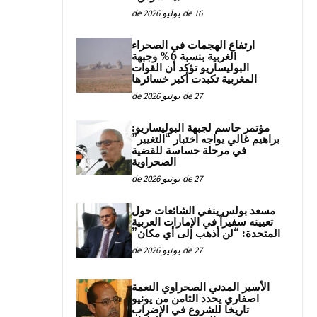
16 de يوليو de 2026
ارتفاع الهجمات في الصحراء
الغربية بنسبة 6% وجبهة
البوليساريو تؤكد أن القوات
المغربية تكبدت أكبر خسائرها
27 de يونيو de 2026
مؤتمر حاسم لجبهة البوليساريو:
براهيم غالي يواجه اختبار “التغيير”
في مرحلة حساسة للقضية
الصحراوية
27 de يونيو de 2026
مسعد بولس ينفي الشائعات حول
تعيينه سفيراً في الإمارات العربية
المتحدة: “لن أذهب إلى أي مكان”
27 de يونيو de 2026
الأسير المدني الصحراوي النعمة
اصفاري يحدد الثامن من يونيو
تاريخا للشروع في الإضراب