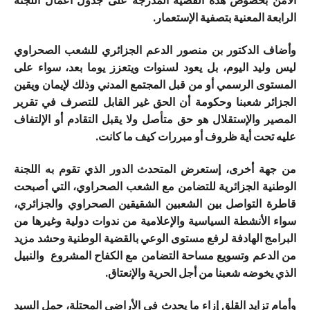
الأمن بخصوص هذه القضية المدرجة على جدول أعمال اللجنة
الرابعة المعنية بتصفية الإستعمار.
وأضاف الدكتور بن منصور الدعم الجزائري للشعب الصحراوي
ليس وليد اليوم، بل يعود لسنوات ويتعزز يوما بعد، سواء على
المستوى الرسمي أو من قبل المجتمع المدني وذلك لإيمان ويقين
الجزائر شعبنا وحكومة أن الحق غير القابل للتصرف في تقرير
المصير والإستقلال هو حق متأصل ولا يقبل التقادم أو الإلتفاف
عليه تحت أية ظروف أو مبررات كيف ما كانت.
من جهة أخرى، إستعرض المتحدث الدور الذي تقوم به اللجنة
الوطنية الجزائرية للتضامن مع الشعب الصحراوي، التي أصبحت
قاطرة التواصل بين الشعبين الشقيقين الصحراوي والجزائري،
سواء الأنشطة السياسية والإعلامية من ندوات دولية وغيرها من
البرامج الهادفة لرفع مستوى الوعي بالقضية الوطنية وحشد مزيد
من الدعم وتسويع مساحة التضامن مع الكفاح المشروع والنبيل
الذي يخوضه شعبنا من أجل الحرية والإنعتاق.
وأمام تزايد القلق إزاء ما يحدث في الأراضي المحتلة، حمل السيد