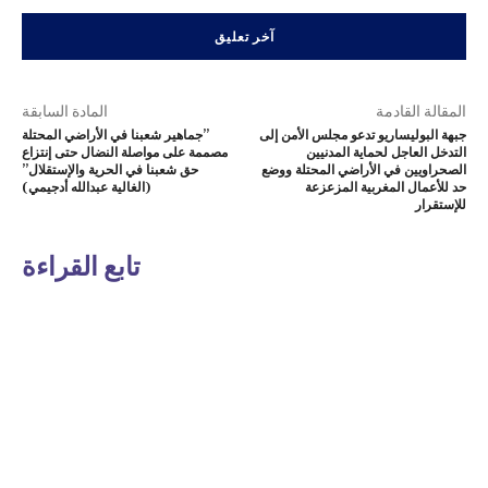
المقالة القادمة
المادة السابقة
جبهة البوليساريو تدعو مجلس الأمن إلى
”جماهير شعبنا في الأراضي المحتلة
التدخل العاجل لحماية المدنيين
مصممة على مواصلة النضال حتى إنتزاع
الصحراويين في الأراضي المحتلة ووضع
حق شعبنا في الحرية والإستقلال”
حد للأعمال المغربية المزعزعة
(الغالية عبدالله أدجيمي)
للإستقرار
تابع القراءة