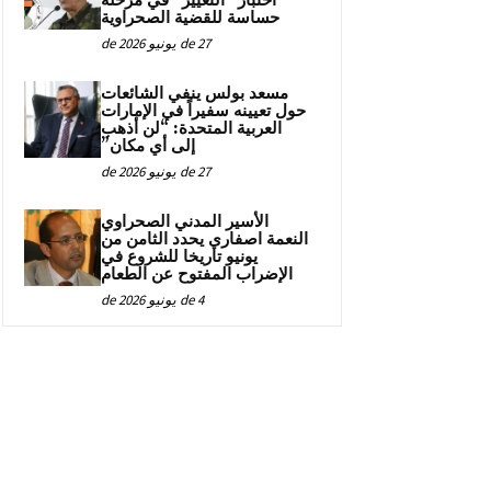
اختبار “التغيير” في مرحلة
حساسة للقضية الصحراوية
27 de يونيو de 2026
مسعد بولس ينفي الشائعات
حول تعيينه سفيراً في الإمارات
العربية المتحدة: “لن أذهب
إلى أي مكان”
27 de يونيو de 2026
الأسير المدني الصحراوي
النعمة اصفاري يحدد الثامن من
يونيو تاريخا للشروع في
الإضراب المفتوح عن الطعام
4 de يونيو de 2026