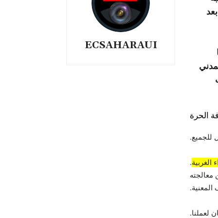
بعد
ECSAHARAUI
مدني
ة الحرة
 للجميع.
 الغربية
.
 معالجته
المعنية.
 لعملنا.