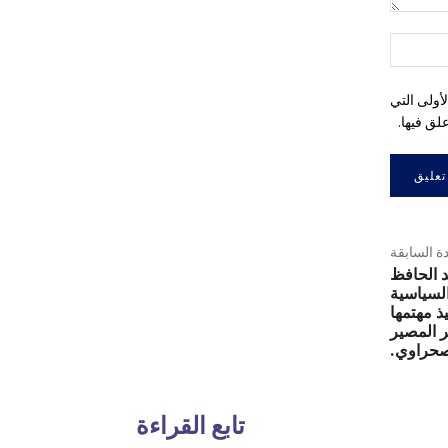
التعليق:
اسم:*
أولى التي
لق فيها.
دة السابقة
د الحافظ
السياسية
ذ مهتمها
ر المصير
صحراوي.
تابع القراءة