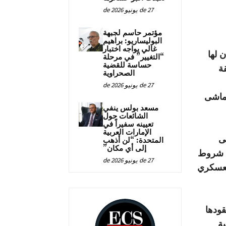
27 de يونيو de 2026
مؤتمر حاسم لجبهة
البوليساريو: براهيم
غالي يواجه اختبار
 لها
“التغيير” في مرحلة
حساسة للقضية
ة
الصحراوية
27 de يونيو de 2026
تماشى
مسعد بولس ينفي
الشائعات حول
تعيينه سفيراً في
الإمارات العربية
ى
المتحدة: “لن أذهب
إلى أي مكان”
ق شروط
27 de يونيو de 2026
العسكري
قودها
بة