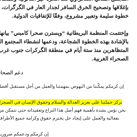
بإغلاقها وتصحيح الخرق السافر لجدار العار في الگرگرات، 
خطوة سليمة وتعبير مشروع، وفقًا للإتفاقيات الدولية.
وإختتمت المنظمة البريطانية “ويسترن صحرا كامبني” بيانها
بالإشادة بهذه الخطوة الشجاعة، ودعمها لنشطاء المجتمع ال
المتظاهرين منذ ستة أيام في منطقة الگركرات جنوب غرب
الصحراء الغربية.
دعم الصحاف
إن كرمكم يمكّننا من النهوض بمهمتنا والعمل من أجل مستقبل أفضل
تركز حملتنا على تعزيز العدالة والسلام وحقوق الإنسان في الصحراء
نحن نؤمن بشدة بأهمية فهم أصل هذا النزاع وتعقيداته حتى نتمكن من
بفعالية والعمل على إيجاد حل يحترم حقوق وكرامة جميع الأطراف 
إن كرمكم ودعمكم ضروريان