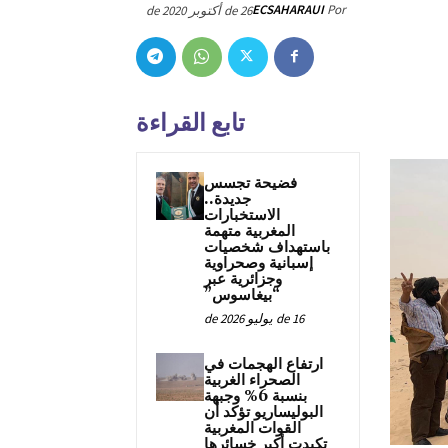
ECSAHARAUI
Por
26 de أكتوبر de 2020
تابع القراءة
فضيحة تجسس
جديدة..
الاستخبارات
المغربية متهمة
باستهداف شخصيات
إسبانية وصحراوية
وجزائرية عبر
“بيغاسوس”
16 de يوليو de 2026
ارتفاع الهجمات في
الصحراء الغربية
بنسبة 6% وجبهة
البوليساريو تؤكد أن
القوات المغربية
تكبدت أكبر خسائرها