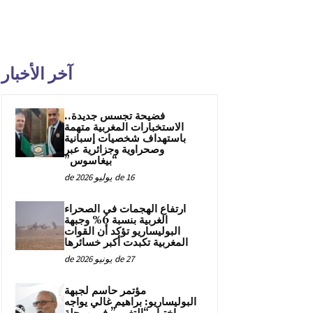
آخر الأخبار
فضيحة تجسس جديدة..
الاستخبارات المغربية متهمة
باستهداف شخصيات إسبانية
وصحراوية وجزائرية عبر
“بيغاسوس”
16 de يوليو de 2026
ارتفاع الهجمات في الصحراء
الغربية بنسبة 6% وجبهة
البوليساريو تؤكد أن القوات
المغربية تكبدت أكبر خسائرها
27 de يونيو de 2026
مؤتمر حاسم لجبهة
البوليساريو: براهيم غالي يواجه