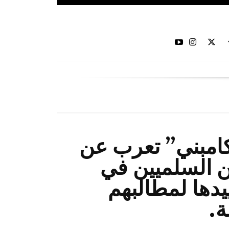
امبني” تعرب عن
ن السلميين في
يدها لمطالبهم
.