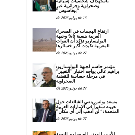
باستهداف شخصيات إسبانية
وصحراوية وجزائرية عبر
“بيغاسوس”
16 de يوليو de 2026
ارتفاع الهجمات في الصحراء
الغربية بنسبة 6% وجبهة
البوليساريو تؤكد أن القوات
المغربية تكبدت أكبر خسائرها
27 de يونيو de 2026
مؤتمر حاسم لجبهة البوليساريو:
براهيم غالي يواجه اختبار “التغيير”
في مرحلة حساسة للقضية
الصحراوية
27 de يونيو de 2026
مسعد بولس ينفي الشائعات حول
تعيينه سفيراً في الإمارات العربية
المتحدة: “لن أذهب إلى أي مكان”
27 de يونيو de 2026
الأسير المدني الصحراوي النعمة