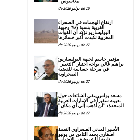
“بيغاسوس”
16 de يوليو de 2026
ارتفاع الهجمات في الصحراء
الغربية بنسبة 6% وجبهة
البوليساريو تؤكد أن القوات
المغربية تكبدت أكبر خسائرها
27 de يونيو de 2026
مؤتمر حاسم لجبهة البوليساريو:
براهيم غالي يواجه اختبار “التغيير”
في مرحلة حساسة للقضية
الصحراوية
27 de يونيو de 2026
مسعد بولس ينفي الشائعات حول
تعيينه سفيراً في الإمارات العربية
المتحدة: “لن أذهب إلى أي مكان”
27 de يونيو de 2026
الأسير المدني الصحراوي النعمة
اصفاري يحدد الثامن من يونيو
تاريخا للشروع في الإضراب