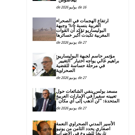
“بيغاسوس”
16 de يوليو de 2026
ارتفاع الهجمات في الصحراء
الغربية بنسبة 6% وجبهة
البوليساريو تؤكد أن القوات
المغربية تكبدت أكبر خسائرها
27 de يونيو de 2026
مؤتمر حاسم لجبهة البوليساريو:
براهيم غالي يواجه اختبار “التغيير”
في مرحلة حساسة للقضية
الصحراوية
27 de يونيو de 2026
مسعد بولس ينفي الشائعات حول
تعيينه سفيراً في الإمارات العربية
المتحدة: “لن أذهب إلى أي مكان”
27 de يونيو de 2026
الأسير المدني الصحراوي النعمة
اصفاري يحدد الثامن من يونيو
تاريخا للشروع في الإضراب