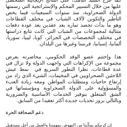
كما عرج السيد التامك، على النتائج الإيجابية المتحصل
عليها من خلال التسيير المحكم والإستراتجية التي رسمتها
الدولة الصحراوية، منذ سنوات السبعينات فيما يخص
التأطير والتكوين لآلاف الشباب في مختلف القطاعات
وهو ما بدأت تحصد ثماره بعد عقدين بعد عودة دفعات
متتالية لمجموعات من الشباب التي كانت تتابع دراستها
في مختلف التخصصات في الجزائر، كوبا، ليبيا، سوريا،
ألمانيا، إسبانيا، فرنسا وغيرها من البلدان.
هذا وإختتم عضو الوفد الحكومي، محاضرته بعرض
مجموعة من الإكراهات التي واجهت الدولة ولا تزال في
عدة قطاعات، نظرا التطور السريع في نمط عيش
اللاجئين الصحراويين في المخيمات، الشيء الذي زاد من
إرتفاع حاجيات ومتطلبات المواطن ومعه زيادة العبء
والمسؤولية على الدولة الصحراوية ومؤسساتها في
الشق المتعلق بتوفير الخدمات الأساسية والضرورية
وبالتالي بروز تحديات جديدة أكثر تعقيدا من السابق.
دعم الصحافة الحرة
إن كرمكم يمكّننا من النهوض بمهمتنا والعمل من أجل مستقبل