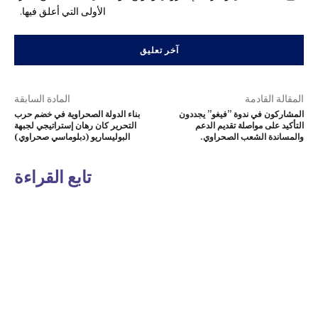
الأولى التي أعلق فيها.
المقالة القادمة
المادة السابقة
المشاركون في ندوة ”فيغو” يجددون
بناء الدولة الصحراوية في خضم حرب
التأكيد على مواصلة تقديم الدعم
التحرير كان رهان إستراتيجي لجبهة
والمساندة الشعب الصحراوي.
البوليساريو (دبلوماسي صحراوي)
تابع القراءة