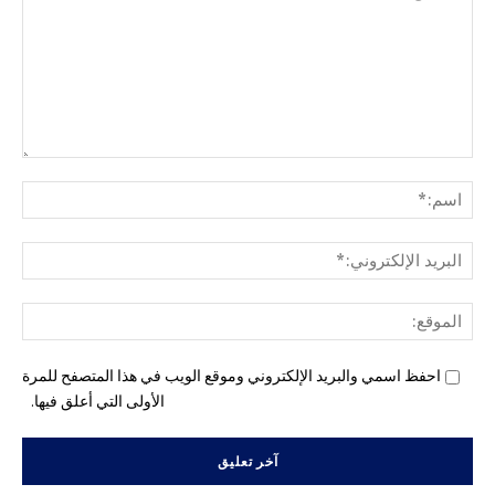
التع
اسم
البري
الإل
المو
احفظ اسمي والبريد الإلكتروني وموقع الويب في هذا المتصفح للمرة
الأولى التي أعلق فيها.