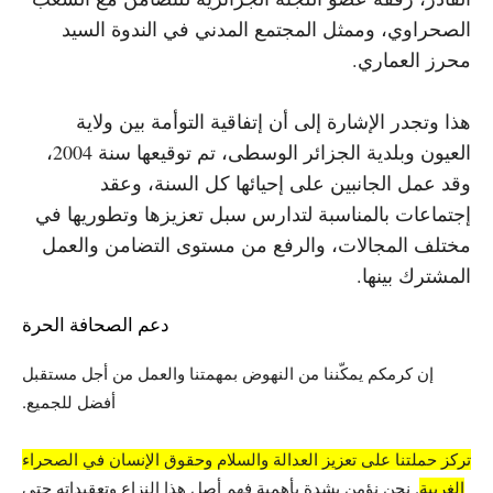
الصحراوي، وممثل المجتمع المدني في الندوة السيد
محرز العماري.
هذا وتجدر الإشارة إلى أن إتفاقية التوأمة بين ولاية
العيون وبلدية الجزائر الوسطى، تم توقيعها سنة 2004،
وقد عمل الجانبين على إحيائها كل السنة، وعقد
إجتماعات بالمناسبة لتدارس سبل تعزيزها وتطوريها في
مختلف المجالات، والرفع من مستوى التضامن والعمل
المشترك بينها.
دعم الصحافة الحرة
إن كرمكم يمكّننا من النهوض بمهمتنا والعمل من أجل مستقبل
أفضل للجميع.
تركز حملتنا على تعزيز العدالة والسلام وحقوق الإنسان في الصحراء
الغربية
. نحن نؤمن بشدة بأهمية فهم أصل هذا النزاع وتعقيداته حتى