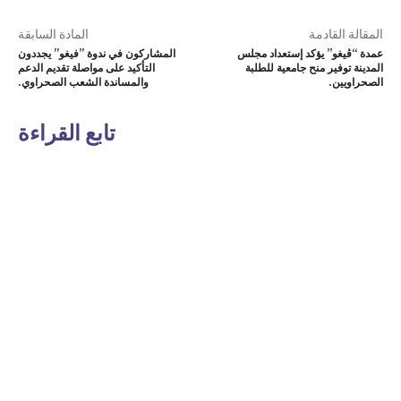
المقالة القادمة
المادة السابقة
عمدة “ڤيغو” يؤكد إستعداد مجلس
المشاركون في ندوة ”فيغو” يجددون
المدينة توفير منح جامعية للطلبة
التأكيد على مواصلة تقديم الدعم
الصحراويين.
والمساندة الشعب الصحراوي.
تابع القراءة