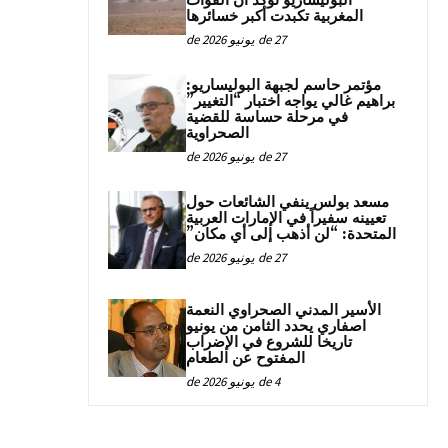
البوليساريو تؤكد أن القوات
المغربية تكبدت أكبر خسائرها
27 de يونيو de 2026
مؤتمر حاسم لجبهة البوليساريو:
براهيم غالي يواجه اختبار “التغيير”
في مرحلة حساسة للقضية
الصحراوية
27 de يونيو de 2026
مسعد بولس ينفي الشائعات حول
تعيينه سفيراً في الإمارات العربية
المتحدة: “لن أذهب إلى أي مكان”
27 de يونيو de 2026
الأسير المدني الصحراوي النعمة
اصفاري يحدد الثامن من يونيو
تاريخا للشروع في الإضراب
المفتوح عن الطعام
4 de يونيو de 2026