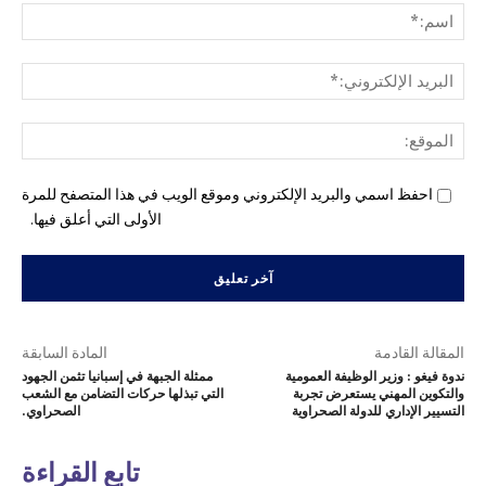
اسم
البري
الإل
المو
احفظ اسمي والبريد الإلكتروني وموقع الويب في هذا المتصفح للمرة
الأولى التي أعلق فيها.
المقالة القادمة
المادة السابقة
ندوة فيغو : وزير الوظيفة العمومية
ممثلة الجبهة في إسبانيا تثمن الجهود
والتكوين المهني يستعرض تجربة
التي تبذلها حركات التضامن مع الشعب
التسيير الإداري للدولة الصحراوية
الصحراوي.
تابع القراءة