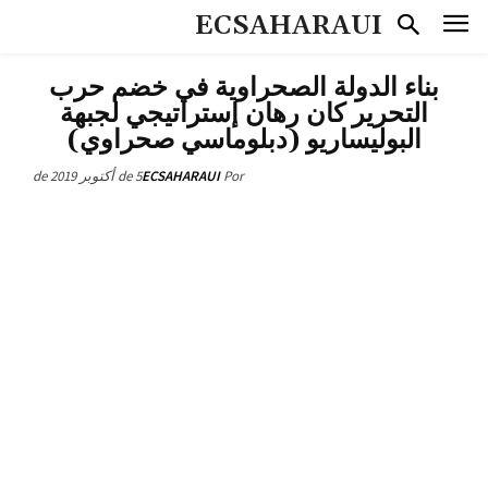
ECSAHARAUI
بناء الدولة الصحراوية في خضم حرب
التحرير كان رهان إستراتيجي لجبهة
البوليساريو (دبلوماسي صحراوي)
5 de أكتوبر de 2019
ECSAHARAUI
Por