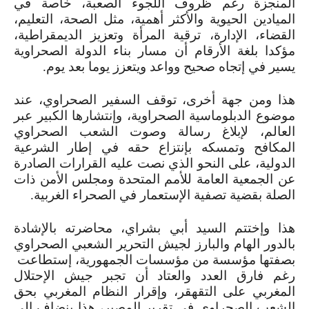
المنجزة رغم ظروف اللجوء الصعبة، خاصة في
الميادين الحيوية والأكثر أهمية، مثل الصحة، التعليم،
القضاء، الإدارة، ترقية المرأة وتعزيز الديمقراطية،
مؤكدا بلغة الأرقام أن مسار بناء الدولة الصحراوية
يسير في إتجاه صحيح وواعد ويتعزز يوما بعد يوم.
هذا ومن جهة أخرى، توقف السفير الصحراوي، عند
موضوع الدبلوماسية الصحراوية، وإنتشارها الكبير عبر
العالم، لإبلاغ رسالة وصوت الشعب الصحراوي
المكافح وتمسكه بإنتزاع حقه في إطار الشرعية
الدولية، على النحو الذي نصت عليه القرارات الصادرة
عن الجمعية العامة للأمم المتحدة ومجلس الأمن ذات
الصلة بقضية تصفية الإستعمار في الصحراء الغربية.
هذا وإختتم السيد أبي بشراي، محاضرته بالإشادة
بالدور الهام والبارز لجيش التحرير الشعبي الصحراوي
بصفتها مؤسسة من مؤسسات الجمهورية، إستطاعت
رغم فارق العدد والعتاد أن تجبر جيش الإحتلال
المغربي على التقهقر، وإقرار النظام المغربي بحق
الشعب الصحراوي في تقرير المصير، هذا ينضاف إلى