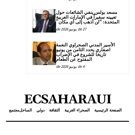
مسعد بولس ينفي الشائعات حول
تعيينه سفيراً في الإمارات العربية
المتحدة: “لن أذهب إلى أي مكان”
27 de يونيو de 2026
الأسير المدني الصحراوي النعمة
اصفاري يحدد الثامن من يونيو
تاريخا للشروع في الإضراب
المفتوح عن الطعام
4 de يونيو de 2026
ECSAHARAUI
الصفحة الرئيسية
الصحراء الغربية
الثقافة
دولي
الساحل
مجتمع