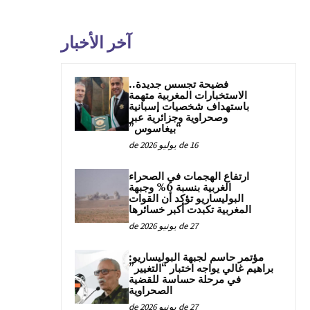
آخر الأخبار
فضيحة تجسس جديدة..
الاستخبارات المغربية متهمة
باستهداف شخصيات إسبانية
وصحراوية وجزائرية عبر
“بيغاسوس”
16 de يوليو de 2026
ارتفاع الهجمات في الصحراء
الغربية بنسبة 6% وجبهة
البوليساريو تؤكد أن القوات
المغربية تكبدت أكبر خسائرها
27 de يونيو de 2026
مؤتمر حاسم لجبهة البوليساريو:
براهيم غالي يواجه اختبار “التغيير”
في مرحلة حساسة للقضية
الصحراوية
27 de يونيو de 2026