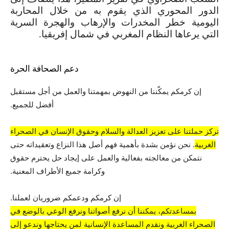
الدور المحوري الذي يقوم به من خلال المحاربة
اليومية خطر المخدرات والإرهاب والهجرة السرية
التي يرعاها النظام المغربي في شمال إفريقيا.
دعم الصحافة الحرة
إن كرمكم يمكّننا من النهوض بمهمتنا والعمل من أجل مستقبل
أفضل للجميع.
تركز حملتنا على تعزيز العدالة والسلام وحقوق الإنسان في الصحراء
الغربية
. نحن نؤمن بشدة بأهمية فهم أصل هذا النزاع وتعقيداته حتى
نتمكن من معالجته بفعالية والعمل على إيجاد حل يحترم حقوق
وكرامة جميع الأطراف المعنية.
إن كرمكم ودعمكم ضروريان لعملنا.
بمساعدتكم، يمكننا أن نرفع أصواتنا ونرفع الوعي بالوضع في
الصحراء الغربية ونقدم المساعدة الإنسانية لمن يحتاجها وندعو إلى