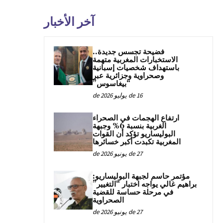
آخر الأخبار
فضيحة تجسس جديدة..
الاستخبارات المغربية متهمة
باستهداف شخصيات إسبانية
وصحراوية وجزائرية عبر
“بيغاسوس”
16 de يوليو de 2026
ارتفاع الهجمات في الصحراء
الغربية بنسبة 6% وجبهة
البوليساريو تؤكد أن القوات
المغربية تكبدت أكبر خسائرها
27 de يونيو de 2026
مؤتمر حاسم لجبهة البوليساريو:
براهيم غالي يواجه اختبار “التغيير”
في مرحلة حساسة للقضية
الصحراوية
27 de يونيو de 2026