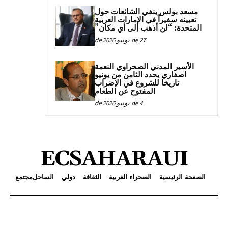
مسعد بولس ينفي الشائعات حول
تعيينه سفيراً في الإمارات العربية
المتحدة: “لن أذهب إلى أي مكان”
27 de يونيو de 2026
الأسير المدني الصحراوي النعمة
اصفاري يحدد الثامن من يونيو
تاريخا للشروع في الإضراب
المفتوح عن الطعام
4 de يونيو de 2026
ECSAHARAUI
الصفحة الرئيسية
الصحراء الغربية
الثقافة
دولي
الساحل
مجتمع