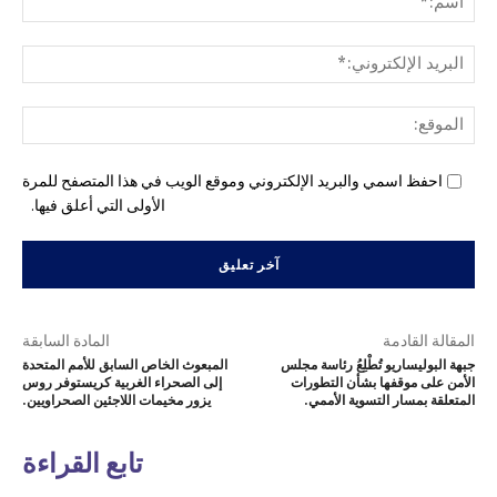
البري
الإل
المو
احفظ اسمي والبريد الإلكتروني وموقع الويب في هذا المتصفح للمرة
الأولى التي أعلق فيها.
المقالة القادمة
المادة السابقة
جبهة البوليساريو تُطْلِعُ رئاسة مجلس
المبعوث الخاص السابق للأمم المتحدة
الأمن على موقفها بشأن التطورات
إلى الصحراء الغربية كريستوفر روس
المتعلقة بمسار التسوية الأممي.
يزور مخيمات اللاجئين الصحراويين.
تابع القراءة