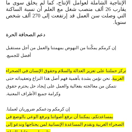
الإنتاجية الشاملة لعوامل الإنتاج، كما لم يخلق سوى ما
يقارب
26
ألف منصب شغل مع العلم أن نسبة الساكنة
التي وصلت سن العمل قد إرتفعت إلى
270
ألف شخص
سنويا.
دعم الصحافة الحرة
إن كرمكم يمكّننا من النهوض بمهمتنا والعمل من أجل مستقبل
أفضل للجميع.
تركز حملتنا على تعزيز العدالة والسلام وحقوق الإنسان في الصحراء
الغربية
. نحن نؤمن بشدة بأهمية فهم أصل هذا النزاع وتعقيداته حتى
نتمكن من معالجته بفعالية والعمل على إيجاد حل يحترم حقوق
وكرامة جميع الأطراف المعنية.
إن كرمكم ودعمكم ضروريان لعملنا.
بمساعدتكم، يمكننا أن نرفع أصواتنا ونرفع الوعي بالوضع في
الصحراء الغربية ونقدم المساعدة الإنسانية لمن يحتاجها وندعو إلى
حل سلمي وعادل للنزاع.