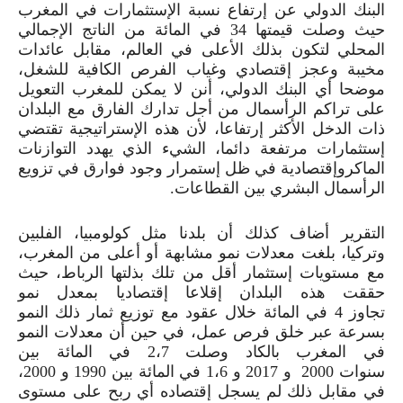
البنك الدولي عن إرتفاع نسبة الإستثمارات في المغرب
حيث وصلت قيمتها
34
في المائة من الناتج الإجمالي
المحلي لتكون بذلك الأعلى في العالم، مقابل عائدات
مخيبة وعجز إقتصادي وغياب الفرص الكافية للشغل،
موضحا أي البنك الدولي، أنن لا يمكن للمغرب التعويل
على تراكم الرأسمال من أجل تدارك الفارق مع البلدان
ذات الدخل الأكثر إرتفاعا، لأن هذه الإستراتيجية تقتضي
إستثمارات مرتفعة دائما، الشيء الذي يهدد التوازنات
الماكروإقتصادية في ظل إستمرار وجود فوارق في تزويع
الرأسمال البشري بين القطاعات.
التقرير أضاف كذلك أن بلدنا مثل كولومبيا، الفلبين
وتركيا، بلغت معدلات نمو مشابهة أو أعلى من المغرب،
مع مستويات إستثمار أقل من تلك بذلتها الرباط، حيث
حققت هذه البلدان إقلاعا إقتصاديا بمعدل نمو
تجاوز
4
في المائة خلال عقود مع توزيع ثمار ذلك النمو
بسرعة عبر خلق فرص عمل، في حين أن معدلات النمو
في المغرب بالكاد وصلت
7
،
2
في المائة بين
سنوات
2000
و
2017
و
6
،
1
في المائة بين
1990
و
2000
،
في مقابل ذلك لم يسجل إقتصاده أي ربح على مستوى