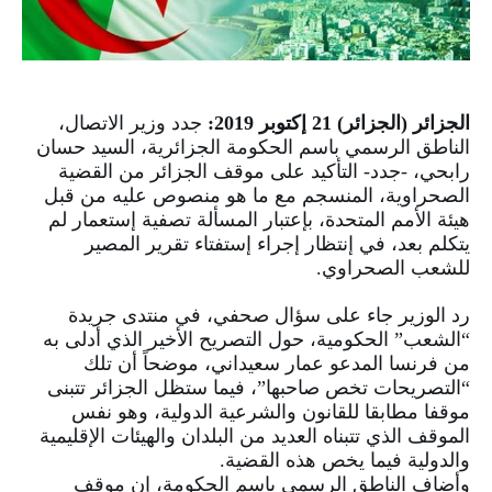
الجزائر (الجزائر)
21
إكتوبر
2019
:
جدد وزير الاتصال،
الناطق الرسمي باسم الحكومة الجزائرية، السيد حسان
رابحي، -جدد- التأكيد على موقف الجزائر من القضية
الصحراوية، المنسجم مع ما هو منصوص عليه من قبل
هيئة الأمم المتحدة، بإعتبار المسألة تصفية إستعمار لم
يتكلم بعد، في إنتظار إجراء إستفتاء تقرير المصير
للشعب الصحراوي.
رد الوزير جاء على سؤال صحفي، في منتدى جريدة
“الشعب” الحكومية، حول التصريح الأخير الذي أدلى به
من فرنسا المدعو عمار سعيداني، موضحاً أن تلك
“التصريحات تخص صاحبها”، فيما ستظل الجزائر تتبنى
موقفا مطابقا للقانون والشرعية الدولية، وهو نفس
الموقف الذي تتبناه العديد من البلدان والهيئات الإقليمية
والدولية فيما يخص هذه القضية.
وأضاف الناطق الرسمي باسم الحكومة، إن موقف