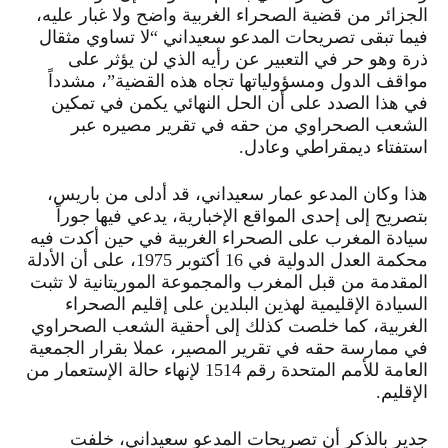
الجزائر من قضية الصحراء الغربية واضح ولا غبار عليه،
فيما تبقى تصريحات المدعو سعيداني “لا تساوي مثقال
ذرة وهو حر في التعبير عن رأيه الذي لن يؤثر على
مواقف الدول ومسؤولياتها تجاه هذه القضية”، مشدداً
في هذا الصدد على أن الحل النهائي يكمن في تمكين
الشعب الصحراوي من حقه في تقرير مصيره عبر
استفتاء ديمقراطي وعادل.
هذا وكان المدعو عمار سعيداني، قد أدلى من باريس،
بتصريح إلى إحدى المواقع الإخبارية، يدعي فيها جوراً
سيادة المغرب على الصحراء الغربية في حين أكدت فيه
محكمة العدل الدولية في
16
أكتوبر
1975
، على أن الأدلة
المقدمة من قبل المغرب والمجموعة الموريتانية لا تثبت
السيادة الإقليمية لهذين البلدين على إقليم الصحراء
الغربية، كما خلصت كذلك إلى أحقية الشعب الصحراوي
في ممارسة حقه في تقرير المصير، عملا بقرار الجمعية
العامة للأمم المتحدة رقم
1514
لإنهاء حالة الإستعمار من
الإقليم.
جدير بالذكر أن تصريحات المدعو سعيداني، خلفت