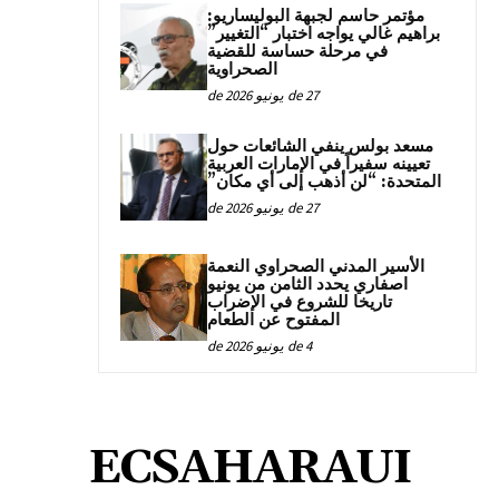
مؤتمر حاسم لجبهة البوليساريو:
براهيم غالي يواجه اختبار “التغيير”
في مرحلة حساسة للقضية
الصحراوية
27 de يونيو de 2026
مسعد بولس ينفي الشائعات حول
تعيينه سفيراً في الإمارات العربية
المتحدة: “لن أذهب إلى أي مكان”
27 de يونيو de 2026
الأسير المدني الصحراوي النعمة
اصفاري يحدد الثامن من يونيو
تاريخا للشروع في الإضراب
المفتوح عن الطعام
4 de يونيو de 2026
ECSAHARAUI