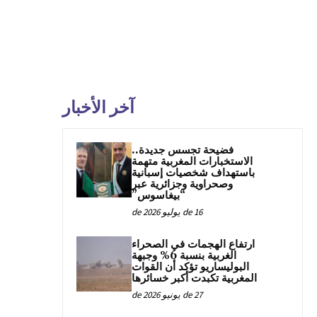
آخر الأخبار
فضيحة تجسس جديدة..
الاستخبارات المغربية متهمة
باستهداف شخصيات إسبانية
وصحراوية وجزائرية عبر
“بيغاسوس”
16 de يوليو de 2026
ارتفاع الهجمات في الصحراء
الغربية بنسبة 6% وجبهة
البوليساريو تؤكد أن القوات
المغربية تكبدت أكبر خسائرها
27 de يونيو de 2026