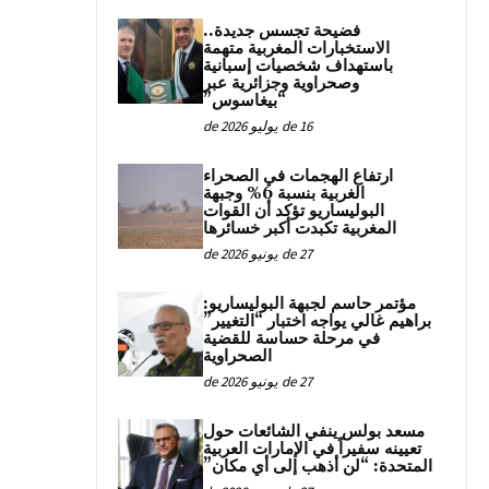
فضيحة تجسس جديدة..
الاستخبارات المغربية متهمة
باستهداف شخصيات إسبانية
وصحراوية وجزائرية عبر
“بيغاسوس”
16 de يوليو de 2026
ارتفاع الهجمات في الصحراء
الغربية بنسبة 6% وجبهة
البوليساريو تؤكد أن القوات
المغربية تكبدت أكبر خسائرها
27 de يونيو de 2026
مؤتمر حاسم لجبهة البوليساريو:
براهيم غالي يواجه اختبار “التغيير”
في مرحلة حساسة للقضية
الصحراوية
27 de يونيو de 2026
مسعد بولس ينفي الشائعات حول
تعيينه سفيراً في الإمارات العربية
المتحدة: “لن أذهب إلى أي مكان”