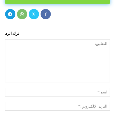
ترك الرد
التع
اسم
البري
الإل