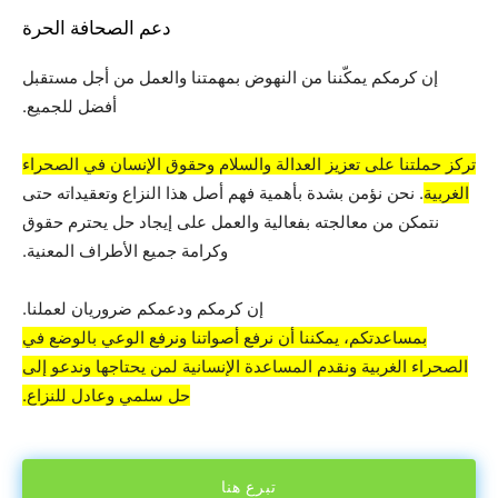
دعم الصحافة الحرة
إن كرمكم يمكّننا من النهوض بمهمتنا والعمل من أجل مستقبل
أفضل للجميع.
تركز حملتنا على تعزيز العدالة والسلام وحقوق الإنسان في الصحراء
الغربية
. نحن نؤمن بشدة بأهمية فهم أصل هذا النزاع وتعقيداته حتى
نتمكن من معالجته بفعالية والعمل على إيجاد حل يحترم حقوق
وكرامة جميع الأطراف المعنية.
إن كرمكم ودعمكم ضروريان لعملنا.
بمساعدتكم، يمكننا أن نرفع أصواتنا ونرفع الوعي بالوضع في
الصحراء الغربية ونقدم المساعدة الإنسانية لمن يحتاجها وندعو إلى
حل سلمي وعادل للنزاع.
تبرع هنا