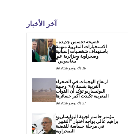
آخر الأخبار
فضيحة تجسس جديدة..
الاستخبارات المغربية متهمة
باستهداف شخصيات إسبانية
وصحراوية وجزائرية عبر
“بيغاسوس”
16 de يوليو de 2026
ارتفاع الهجمات في الصحراء
الغربية بنسبة 6% وجبهة
البوليساريو تؤكد أن القوات
المغربية تكبدت أكبر خسائرها
27 de يونيو de 2026
مؤتمر حاسم لجبهة البوليساريو:
براهيم غالي يواجه اختبار “التغيير”
في مرحلة حساسة للقضية
الصحراوية