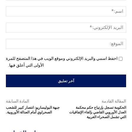
التع
اسم
البري
الإل
المو
احفظ اسمي والبريد الإلكتروني وموقع الويب في هذا المتصفح للمرة
الأولى التي أعلق فيها.
المقالة القادمة
المادة السابقة
الحكومة تسجل بإرتياح حكم محكمة
جبهة البوليساريو: انتصار كبير للشعب
العدل الأوروبي القاضي بإلغاء الإتفاقيات
الصحراوي أمام العدالة الأوروبية.
التي تشمل الصحراء الغربية