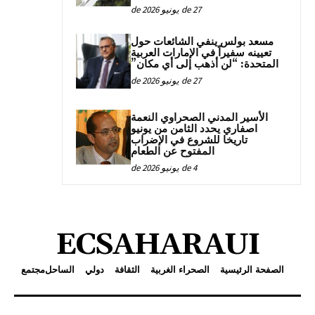
27 de يونيو de 2026
مسعد بولس ينفي الشائعات حول
تعيينه سفيراً في الإمارات العربية
المتحدة: “لن أذهب إلى أي مكان”
27 de يونيو de 2026
الأسير المدني الصحراوي النعمة
اصفاري يحدد الثامن من يونيو
تاريخا للشروع في الإضراب
المفتوح عن الطعام
4 de يونيو de 2026
ECSAHARAUI
الصفحة الرئيسية
الصحراء الغربية
الثقافة
دولي
الساحل
مجتمع