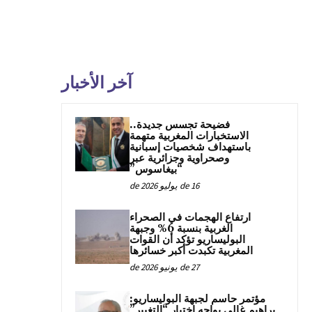
آخر الأخبار
فضيحة تجسس جديدة..
الاستخبارات المغربية متهمة
باستهداف شخصيات إسبانية
وصحراوية وجزائرية عبر
“بيغاسوس”
16 de يوليو de 2026
ارتفاع الهجمات في الصحراء
الغربية بنسبة 6% وجبهة
البوليساريو تؤكد أن القوات
المغربية تكبدت أكبر خسائرها
27 de يونيو de 2026
مؤتمر حاسم لجبهة البوليساريو:
براهيم غالي يواجه اختبار “التغيير”