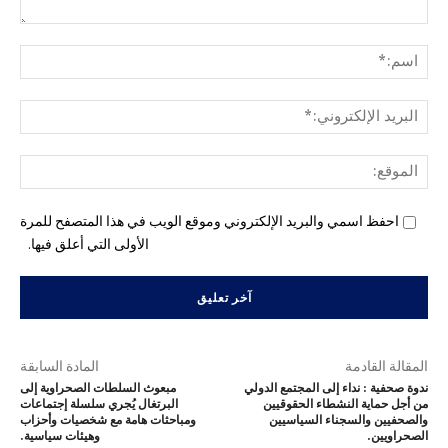
التع
اسم
البري
الإل
المو
احفظ اسمي والبريد الإلكتروني وموقع الويب في هذا المتصفح للمرة
الأولى التي أعلق فيها.
المقالة القادمة
المادة السابقة
ندوة صحفية : نداء إلى المجتمع الدولي
مبعوث السلطات الصحراوية إلى
من أجل حماية النشطاء الحقوقيين
البرتغال يُجري سلسلة إجتماعات
والصحفيين والسجناء السياسيين
ومباحثات هامة مع شخصيات وأحزاب
الصحراويين.
وهيئات سياسية.