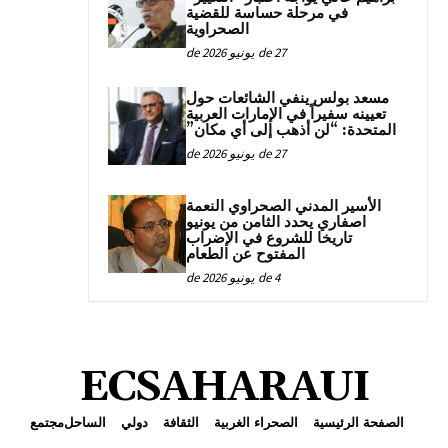
في مرحلة حساسة للقضية
الصحراوية
27 de يونيو de 2026
مسعد بولس ينفي الشائعات حول
تعيينه سفيراً في الإمارات العربية
المتحدة: “لن أذهب إلى أي مكان”
27 de يونيو de 2026
الأسير المدني الصحراوي النعمة
اصفاري يحدد الثامن من يونيو
تاريخا للشروع في الإضراب
المفتوح عن الطعام
4 de يونيو de 2026
ECSAHARAUI
الصفحة الرئيسية
الصحراء الغربية
الثقافة
دولي
الساحل
مجتمع