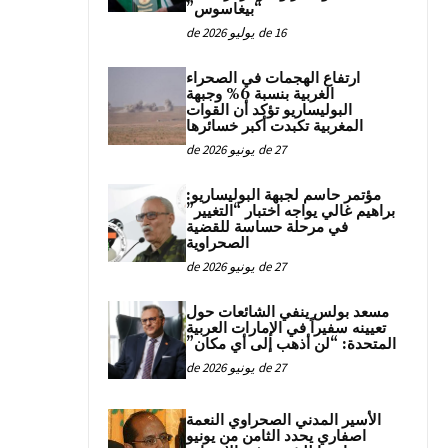
“بيغاسوس”
16 de يوليو de 2026
ارتفاع الهجمات في الصحراء
الغربية بنسبة 6% وجبهة
البوليساريو تؤكد أن القوات
المغربية تكبدت أكبر خسائرها
27 de يونيو de 2026
مؤتمر حاسم لجبهة البوليساريو:
براهيم غالي يواجه اختبار “التغيير”
في مرحلة حساسة للقضية
الصحراوية
27 de يونيو de 2026
مسعد بولس ينفي الشائعات حول
تعيينه سفيراً في الإمارات العربية
المتحدة: “لن أذهب إلى أي مكان”
27 de يونيو de 2026
الأسير المدني الصحراوي النعمة
اصفاري يحدد الثامن من يونيو