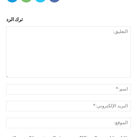
ترك الرد
التع
اسم
البري
الإل
المو