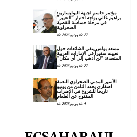
مؤتمر حاسم لجبهة البوليساريو:
براهيم غالي يواجه اختبار “التغيير”
في مرحلة حساسة للقضية
الصحراوية
27 de يونيو de 2026
مسعد بولس ينفي الشائعات حول
تعيينه سفيراً في الإمارات العربية
المتحدة: “لن أذهب إلى أي مكان”
27 de يونيو de 2026
الأسير المدني الصحراوي النعمة
اصفاري يحدد الثامن من يونيو
تاريخا للشروع في الإضراب
المفتوح عن الطعام
4 de يونيو de 2026