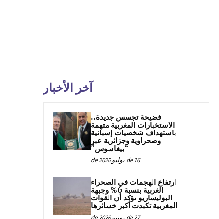
آخر الأخبار
فضيحة تجسس جديدة..
الاستخبارات المغربية متهمة
باستهداف شخصيات إسبانية
وصحراوية وجزائرية عبر
“بيغاسوس”
16 de يوليو de 2026
ارتفاع الهجمات في الصحراء
الغربية بنسبة 6% وجبهة
البوليساريو تؤكد أن القوات
المغربية تكبدت أكبر خسائرها
27 de يونيو de 2026