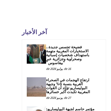
آخر الأخبار
فضيحة تجسس جديدة..
الاستخبارات المغربية متهمة
باستهداف شخصيات إسبانية
وصحراوية وجزائرية عبر
“بيغاسوس”
16 de يوليو de 2026
ارتفاع الهجمات في الصحراء
الغربية بنسبة 6% وجبهة
البوليساريو تؤكد أن القوات
المغربية تكبدت أكبر خسائرها
27 de يونيو de 2026
مؤتمر حاسم لجبهة البوليساريو: