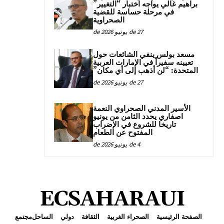
براهيم غالي يواجه اختبار “التغيير”
في مرحلة حساسة للقضية
الصحراوية
27 de يونيو de 2026
مسعد بولس ينفي الشائعات حول
تعيينه سفيراً في الإمارات العربية
المتحدة: “لن أذهب إلى أي مكان”
27 de يونيو de 2026
الأسير المدني الصحراوي النعمة
اصفاري يحدد الثامن من يونيو
تاريخا للشروع في الإضراب
المفتوح عن الطعام
4 de يونيو de 2026
ECSAHARAUI
الصفحة الرئيسية
الصحراء الغربية
الثقافة
دولي
الساحل
مجتمع