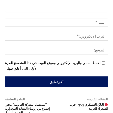
التع
اسم
البري
الإل
المو
احفظ اسمي والبريد الإلكتروني وموقع الويب في هذا المتصفح للمرة
الأولى التي أعلق فيها.
المقالة القادمة
المادة السابقة
البلاغ العسكري 305 : حرب
”مستقبل المعركة القانونية” محور
الصحراء الغربية
إجتماع بين رؤساء البعثات الصحراوية
ومحامي الجبهة بأوروبا.