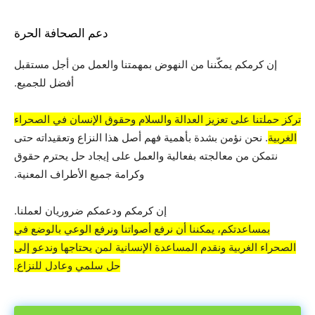
دعم الصحافة الحرة
إن كرمكم يمكّننا من النهوض بمهمتنا والعمل من أجل مستقبل
أفضل للجميع.
تركز حملتنا على تعزيز العدالة والسلام وحقوق الإنسان في الصحراء
الغربية
. نحن نؤمن بشدة بأهمية فهم أصل هذا النزاع وتعقيداته حتى
نتمكن من معالجته بفعالية والعمل على إيجاد حل يحترم حقوق
وكرامة جميع الأطراف المعنية.
إن كرمكم ودعمكم ضروريان لعملنا.
بمساعدتكم، يمكننا أن نرفع أصواتنا ونرفع الوعي بالوضع في
الصحراء الغربية ونقدم المساعدة الإنسانية لمن يحتاجها وندعو إلى
حل سلمي وعادل للنزاع.