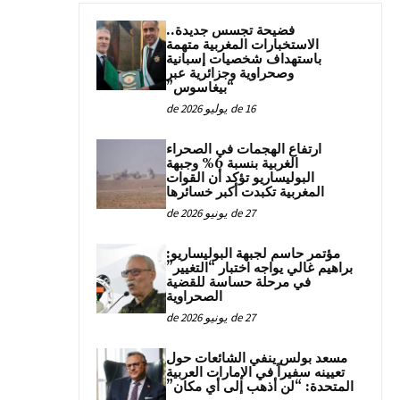
فضيحة تجسس جديدة..
الاستخبارات المغربية متهمة
باستهداف شخصيات إسبانية
وصحراوية وجزائرية عبر
“بيغاسوس”
16 de يوليو de 2026
ارتفاع الهجمات في الصحراء
الغربية بنسبة 6% وجبهة
البوليساريو تؤكد أن القوات
المغربية تكبدت أكبر خسائرها
27 de يونيو de 2026
مؤتمر حاسم لجبهة البوليساريو:
براهيم غالي يواجه اختبار “التغيير”
في مرحلة حساسة للقضية
الصحراوية
27 de يونيو de 2026
مسعد بولس ينفي الشائعات حول
تعيينه سفيراً في الإمارات العربية
المتحدة: “لن أذهب إلى أي مكان”