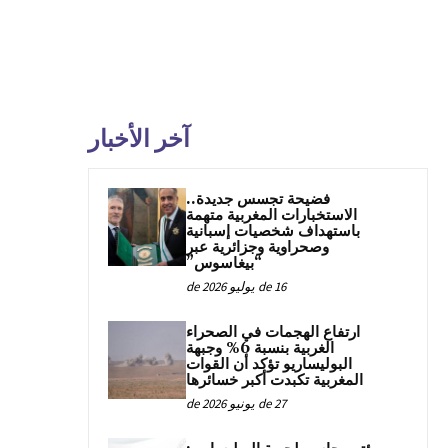
آخر الأخبار
فضيحة تجسس جديدة..
الاستخبارات المغربية متهمة
باستهداف شخصيات إسبانية
وصحراوية وجزائرية عبر
“بيغاسوس”
16 de يوليو de 2026
ارتفاع الهجمات في الصحراء
الغربية بنسبة 6% وجبهة
البوليساريو تؤكد أن القوات
المغربية تكبدت أكبر خسائرها
27 de يونيو de 2026