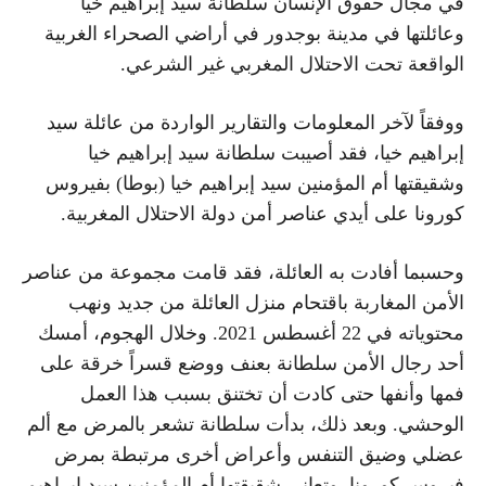
في مجال حقوق الإنسان سلطانة سيد إبراهيم خيا
وعائلتها في مدينة بوجدور في أراضي الصحراء الغربية
الواقعة تحت الاحتلال المغربي غير الشرعي.
ووفقاً لآخر المعلومات والتقارير الواردة من عائلة سيد
إبراهيم خيا، فقد أصيبت سلطانة سيد إبراهيم خيا
وشقيقتها أم المؤمنين سيد إبراهيم خيا (بوطا) بفيروس
كورونا على أيدي عناصر أمن دولة الاحتلال المغربية.
وحسبما أفادت به العائلة، فقد قامت مجموعة من عناصر
الأمن المغاربة باقتحام منزل العائلة من جديد ونهب
محتوياته في 22 أغسطس 2021. وخلال الهجوم، أمسك
أحد رجال الأمن سلطانة بعنف ووضع قسراً خرقة على
فمها وأنفها حتى كادت أن تختنق بسبب هذا العمل
الوحشي. وبعد ذلك، بدأت سلطانة تشعر بالمرض مع ألم
عضلي وضيق التنفس وأعراض أخرى مرتبطة بمرض
فيروس كورونا. وتعاني شقيقتها أم المؤمنين سيد إبراهيم