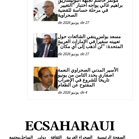
مؤتمر حاسم لجبهة البوليساريو:
براهيم غالي يواجه اختبار “التغيير”
في مرحلة حساسة للقضية
الصحراوية
27 de يونيو de 2026
مسعد بولس ينفي الشائعات حول
تعيينه سفيراً في الإمارات العربية
المتحدة: “لن أذهب إلى أي مكان”
27 de يونيو de 2026
الأسير المدني الصحراوي النعمة
اصفاري يحدد الثامن من يونيو
تاريخا للشروع في الإضراب
المفتوح عن الطعام
4 de يونيو de 2026
ECSAHARAUI
الصفحة الرئيسية
الصحراء الغربية
الثقافة
دولي
الساحل
مجتمع