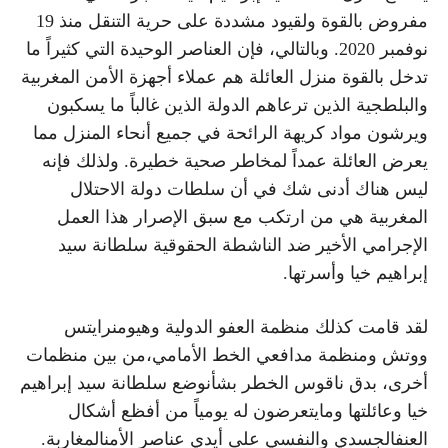
مفروض بالقوة ولقيود مشددة على حرية التنقل منذ 19
نوفمبر 2020. وبالتالي، فإن العناصر الوحيدة التي كثيراً ما
تدخل بالقوة منزل العائلة هم عملاء أجهزة الأمن المغربية
والبلطجية الذين ترعاهم الدولة الذين غالباً ما يسكبون
ويرشون مواد كريهة الرائحة في جميع أنحاء المنزل مما
يعرض العائلة عمداً لمخاطر صحية خطيرة. ولذلك فإنه
ليس هناك أدنى شك في أن سلطات دولة الاحتلال
المغربية هي من ارتكب مع سبق الإصرار هذا العمل
الإجرامي الأخير ضد الناشطة الحقوقية سلطانة سيد
إبراهيم خيا وأسرتها.
لقد قامت كذلك منظمة العفو الدولية وهيومنرايتس
ووتش ومنظمة مدافعي الخط الأمامي،من بين منظمات
أخرى، بدق ناقوس الخطر بشأنوضع سلطانة سيد إبراهيم
خيا وعائلتها ومايتعرضون له يومياً من أفظع أشكال
العنفالجسدي والنفسي على أيدي عناصر الأمنالمغاربة.