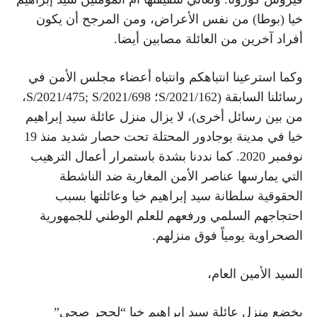
خيا (بوطا) من نفس الأعراض، ومن المرجح أن يكون
أفراد آخرين من العائلة مصابين أيضا.
وكما استرعينا انتباهكم وانتباه أعضاء مجلس الأمن في
رسائلنا السابقة (S/2021/162؛ S/2021/475; S/2021/698،
من بين رسائل أخرى)، لا يزال منزل عائلة سيد إبراهيم
خيا في مدينة بوجادور المحتلة تحت حصار شديد منذ 19
نوفمبر 2020. كما نددنا بشدة باستمرار أعمال الترهيب
التي يمارسها عناصر الأمن المغاربة ضد الناشطة
الحقوقية سلطانة سيد إبراهيم خيا وعائلتها بسبب
احتجاجهم السلمي ورفعهم للعلم الوطني للجمهورية
الصحراوية يومياً فوق منزلهم.
السيد الأمين العام،
يخضع منزل عائلة سيد إبراهيم خيا “لحجر صحي”