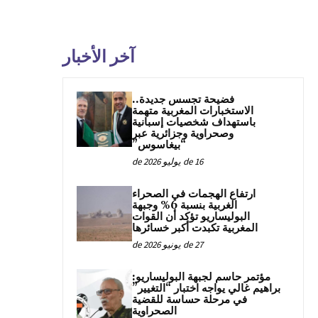
آخر الأخبار
فضيحة تجسس جديدة..
الاستخبارات المغربية متهمة
باستهداف شخصيات إسبانية
وصحراوية وجزائرية عبر
“بيغاسوس”
16 de يوليو de 2026
ارتفاع الهجمات في الصحراء
الغربية بنسبة 6% وجبهة
البوليساريو تؤكد أن القوات
المغربية تكبدت أكبر خسائرها
27 de يونيو de 2026
مؤتمر حاسم لجبهة البوليساريو:
براهيم غالي يواجه اختبار “التغيير”
في مرحلة حساسة للقضية
الصحراوية