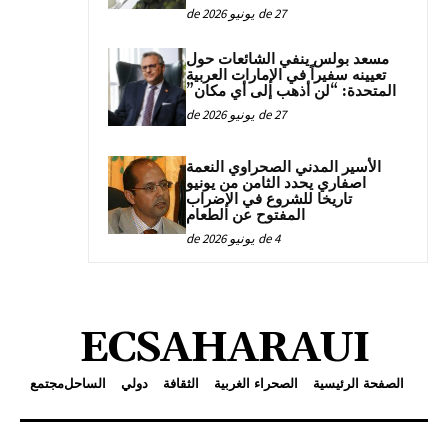
27 de يونيو de 2026
مسعد بولس ينفي الشائعات حول
تعيينه سفيراً في الإمارات العربية
المتحدة: “لن أذهب إلى أي مكان”
27 de يونيو de 2026
الأسير المدني الصحراوي النعمة
اصفاري يحدد الثامن من يونيو
تاريخا للشروع في الإضراب
المفتوح عن الطعام
4 de يونيو de 2026
ECSAHARAUI
الصفحة الرئيسية
الصحراء الغربية
الثقافة
دولي
الساحل
مجتمع