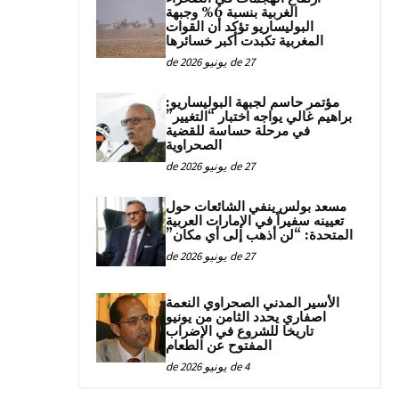
الغربية بنسبة 6% وجبهة
البوليساريو تؤكد أن القوات
المغربية تكبدت أكبر خسائرها
27 de يونيو de 2026
مؤتمر حاسم لجبهة البوليساريو:
براهيم غالي يواجه اختبار “التغيير”
في مرحلة حساسة للقضية
الصحراوية
27 de يونيو de 2026
مسعد بولس ينفي الشائعات حول
تعيينه سفيراً في الإمارات العربية
المتحدة: “لن أذهب إلى أي مكان”
27 de يونيو de 2026
الأسير المدني الصحراوي النعمة
اصفاري يحدد الثامن من يونيو
تاريخا للشروع في الإضراب
المفتوح عن الطعام
4 de يونيو de 2026