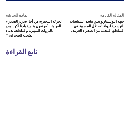
المقالة القادمة
المادة السابقة
جبهة البوليساريو تدين بشدة السياسات
الحركة النيجيرية من أجل تحرير الصحراء
التوسعية لدولة الاحتلال المغربية في
الغربية : ”مهتمون بتنمية بلدنا لكن ليس
المناطق المحتلة من الصحراء الغربية.
بالثروات المنهوبة والملطخة بدماء
الشعب الصحراوي”
تابع القراءة