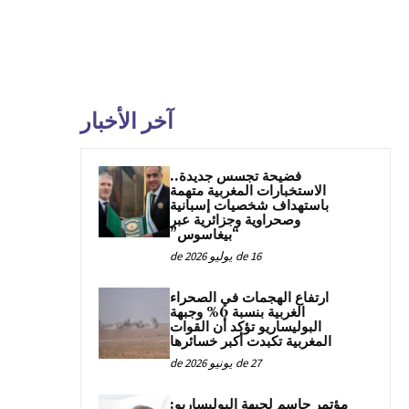
آخر الأخبار
فضيحة تجسس جديدة..
الاستخبارات المغربية متهمة
باستهداف شخصيات إسبانية
وصحراوية وجزائرية عبر
“بيغاسوس”
16 de يوليو de 2026
ارتفاع الهجمات في الصحراء
الغربية بنسبة 6% وجبهة
البوليساريو تؤكد أن القوات
المغربية تكبدت أكبر خسائرها
27 de يونيو de 2026
مؤتمر حاسم لجبهة البوليساريو: