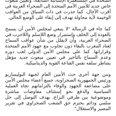
المتحدة في المستعمرة الإسبانية السابقة، وتعيين مبعوث
خاص جديد للأمين الأمم المتحدة إلى الصحراء الغربية في
أقرب الآجال، كما حذرت في ذات السياق من العواقب
الوخيمة لأية محاولة تهدف إلى إبقاء على الوضع الحالي.
كما جاء في الرسالة “لا ينبغي لمجلس الأمن أن يسمح
بالعودة إلى الخلف وإستمرار وضع اللاسلم واللاحرب في
الصحراء الغربية، وأن لايقلل من شأن عواقب السماح
لعناد المغرب بالبقاء دون تجاوب مع جهود الأمم المتحدة
وقراراتها. كما على مجلس الأمن الدولي لعب دوره
وعدم السماح بالتأخير في تعيين مبعوث جديد مؤهل
يشاطر سلفه نفس القناعة القوية والديناميكية.
ومن جهة أخرى حث الأمين العام لجبهة البوليساريو
ورئيس الجمهورية الصحراوية، جميع أعضاء مجلس الأمن
على مضاعفة الجهود والوفاء بالتزاماتهم تجاه العملية
السياسية والدفع نحو إستئناف مفاوضات مباشرة
وموضوعية بين طرفي النزاع، بهدف التوصل إلى حل
سلمي ودائم يحترم حق الشعب الصحراوي في تقرير
المصير والاستقلال”.