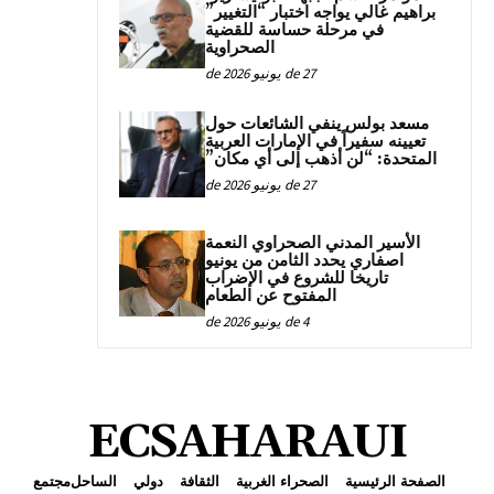
براهيم غالي يواجه اختبار “التغيير”
في مرحلة حساسة للقضية
الصحراوية
27 de يونيو de 2026
مسعد بولس ينفي الشائعات حول
تعيينه سفيراً في الإمارات العربية
المتحدة: “لن أذهب إلى أي مكان”
27 de يونيو de 2026
الأسير المدني الصحراوي النعمة
اصفاري يحدد الثامن من يونيو
تاريخا للشروع في الإضراب
المفتوح عن الطعام
4 de يونيو de 2026
ECSAHARAUI
الصفحة الرئيسية
الصحراء الغربية
الثقافة
دولي
الساحل
مجتمع