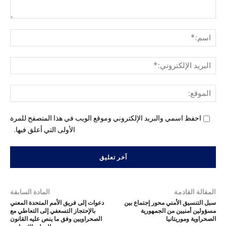
التع
اسم
البري
الإل
المو
احفظ اسمي والبريد الإلكتروني وموقع الويب في هذا المتصفح للمرة
الأولى التي أعلق فيها.
المقالة القادمة
المادة السابقة
سبل التنسيق الأمني محور إجتماع بين
دعوات إلى فريق الأمم المتحدة المعني
مسؤولين أمنيين من الجمهورية
بالإحتجاز التسعفي إلى التعاطي مع
الصحراوية وموريتانيا
الصحراويين وفق ما ينص عليه القانون