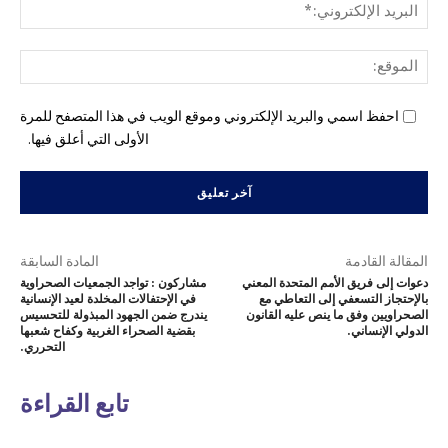
البري
الإل
المو
احفظ اسمي والبريد الإلكتروني وموقع الويب في هذا المتصفح للمرة
الأولى التي أعلق فيها.
المقالة القادمة
المادة السابقة
دعوات إلى فريق الأمم المتحدة المعني
مشاركون : تواجد الجمعيات الصحراوية
بالإحتجاز التسعفي إلى التعاطي مع
في الإحتفالات المخلدة لعيد الإنسانية
الصحراويين وفق ما ينص عليه القانون
يندرج ضمن الجهود المبذولة للتحسيس
الدولي الإنساني.
بقضية الصحراء الغربية وكفاح شعبها
التحرري.
تابع القراءة