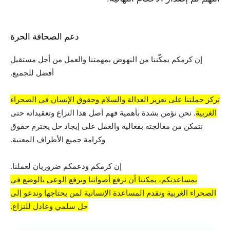
دعم الصحافة الحرة
إن كرمكم يمكّننا من النهوض بمهمتنا والعمل من أجل مستقبل
أفضل للجميع.
تركز حملتنا على تعزيز العدالة والسلام وحقوق الإنسان في الصحراء
الغربية
. نحن نؤمن بشدة بأهمية فهم أصل هذا النزاع وتعقيداته حتى
نتمكن من معالجته بفعالية والعمل على إيجاد حل يحترم حقوق
وكرامة جميع الأطراف المعنية.
إن كرمكم ودعمكم ضروريان لعملنا.
بمساعدتكم، يمكننا أن نرفع أصواتنا ونرفع الوعي بالوضع في
الصحراء الغربية ونقدم المساعدة الإنسانية لمن يحتاجها وندعو إلى
حل سلمي وعادل للنزاع.