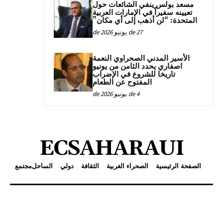
مسعد بولس ينفي الشائعات حول
تعيينه سفيراً في الإمارات العربية
المتحدة: “لن أذهب إلى أي مكان”
27 de يونيو de 2026
الأسير المدني الصحراوي النعمة
اصفاري يحدد الثامن من يونيو
تاريخا للشروع في الإضراب
المفتوح عن الطعام
4 de يونيو de 2026
ECSAHARAUI
الصفحة الرئيسية
الصحراء الغربية
الثقافة
دولي
الساحل
مجتمع