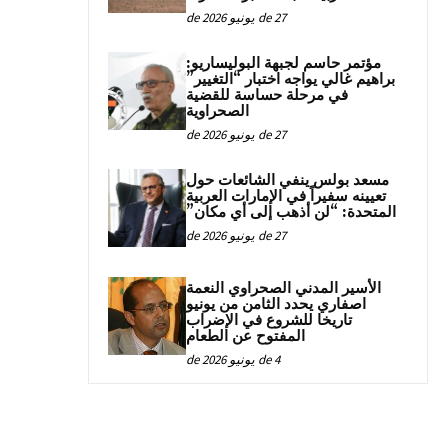
27 de يونيو de 2026
مؤتمر حاسم لجبهة البوليساريو:
براهيم غالي يواجه اختبار “التغيير”
في مرحلة حساسة للقضية
الصحراوية
27 de يونيو de 2026
مسعد بولس ينفي الشائعات حول
تعيينه سفيراً في الإمارات العربية
المتحدة: “لن أذهب إلى أي مكان”
27 de يونيو de 2026
الأسير المدني الصحراوي النعمة
اصفاري يحدد الثامن من يونيو
تاريخا للشروع في الإضراب
المفتوح عن الطعام
4 de يونيو de 2026