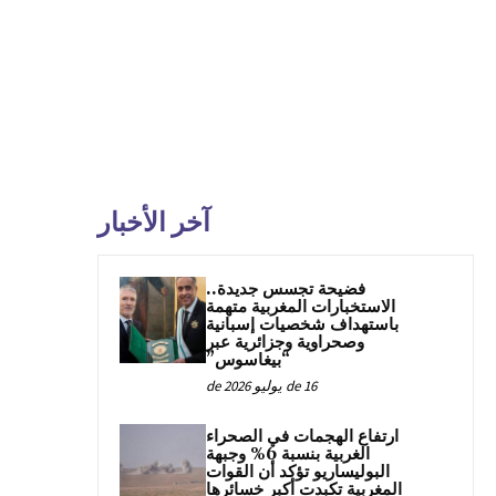
آخر الأخبار
فضيحة تجسس جديدة..
الاستخبارات المغربية متهمة
باستهداف شخصيات إسبانية
وصحراوية وجزائرية عبر
“بيغاسوس”
16 de يوليو de 2026
ارتفاع الهجمات في الصحراء
الغربية بنسبة 6% وجبهة
البوليساريو تؤكد أن القوات
المغربية تكبدت أكبر خسائرها