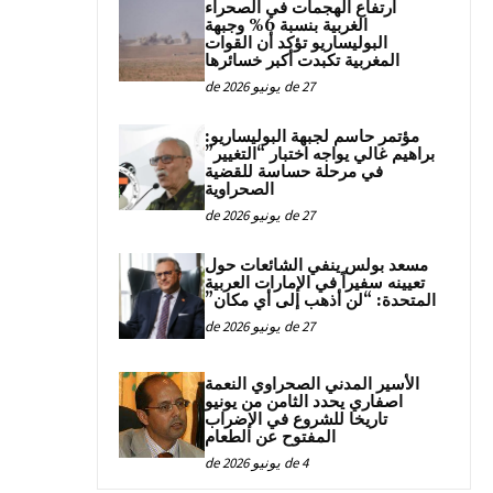
ارتفاع الهجمات في الصحراء
الغربية بنسبة 6% وجبهة
البوليساريو تؤكد أن القوات
المغربية تكبدت أكبر خسائرها
27 de يونيو de 2026
مؤتمر حاسم لجبهة البوليساريو:
براهيم غالي يواجه اختبار “التغيير”
في مرحلة حساسة للقضية
الصحراوية
27 de يونيو de 2026
مسعد بولس ينفي الشائعات حول
تعيينه سفيراً في الإمارات العربية
المتحدة: “لن أذهب إلى أي مكان”
27 de يونيو de 2026
الأسير المدني الصحراوي النعمة
اصفاري يحدد الثامن من يونيو
تاريخا للشروع في الإضراب
المفتوح عن الطعام
4 de يونيو de 2026