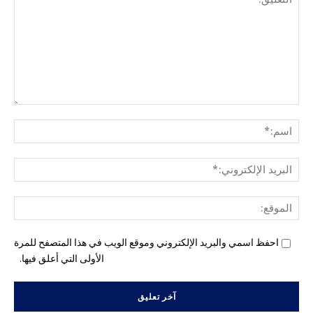
التع
اسم
البري
الإل
المو
احفظ اسمي والبريد الإلكتروني وموقع الويب في هذا المتصفح للمرة
الأولى التي أعلق فيها.