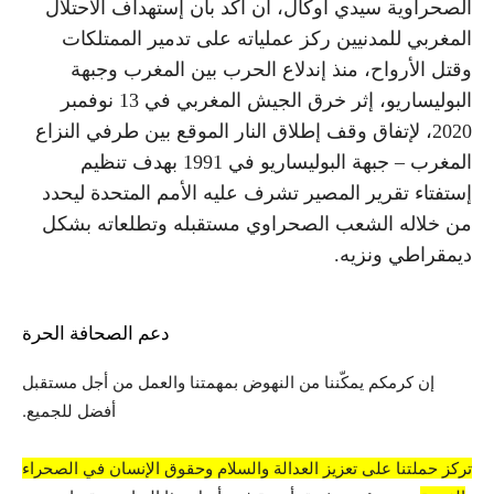
الصحراوية سيدي أوكال، أن أكد بأن إستهداف الاحتلال
المغربي للمدنيين ركز عملياته على تدمير الممتلكات
وقتل الأرواح، منذ إندلاع الحرب بين المغرب وجبهة
البوليساريو، إثر خرق الجيش المغربي في 13 نوفمبر
2020، لإتفاق وقف إطلاق النار الموقع بين طرفي النزاع
المغرب – جبهة البوليساريو في 1991 بهدف تنظيم
إستفتاء تقرير المصير تشرف عليه الأمم المتحدة ليحدد
من خلاله الشعب الصحراوي مستقبله وتطلعاته بشكل
ديمقراطي ونزيه.
دعم الصحافة الحرة
إن كرمكم يمكّننا من النهوض بمهمتنا والعمل من أجل مستقبل
أفضل للجميع.
تركز حملتنا على تعزيز العدالة والسلام وحقوق الإنسان في الصحراء