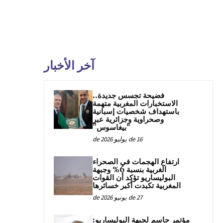
آخر الأخبار
فضيحة تجسس جديدة..
الاستخبارات المغربية متهمة
باستهداف شخصيات إسبانية
وصحراوية وجزائرية عبر
“بيغاسوس”
16 de يوليو de 2026
ارتفاع الهجمات في الصحراء
الغربية بنسبة 6% وجبهة
البوليساريو تؤكد أن القوات
المغربية تكبدت أكبر خسائرها
27 de يونيو de 2026
مؤتمر حاسم لجبهة البوليساريو: