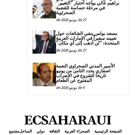
براهيم غالي يواجه اختبار “التغيير”
في مرحلة حساسة للقضية
الصحراوية
27 de يونيو de 2026
مسعد بولس ينفي الشائعات حول
تعيينه سفيراً في الإمارات العربية
المتحدة: “لن أذهب إلى أي مكان”
27 de يونيو de 2026
الأسير المدني الصحراوي النعمة
اصفاري يحدد الثامن من يونيو
تاريخا للشروع في الإضراب
المفتوح عن الطعام
4 de يونيو de 2026
ECSAHARAUI
الصفحة الرئيسية
الصحراء الغربية
الثقافة
دولي
الساحل
مجتمع