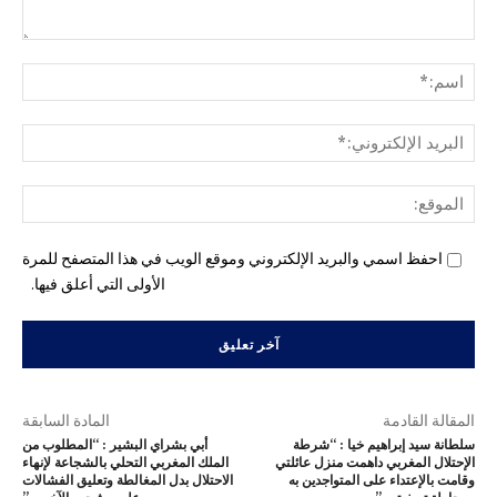
التع
اسم
البري
الإل
المو
احفظ اسمي والبريد الإلكتروني وموقع الويب في هذا المتصفح للمرة
الأولى التي أعلق فيها.
المقالة القادمة
المادة السابقة
سلطانة سيد إبراهيم خيا : “شرطة
أبي بشراي البشير : “المطلوب من
الإحتلال المغربي داهمت منزل عائلتي
الملك المغربي التحلي بالشجاعة لإنهاء
وقامت بالإعتداء على المتواجدين به
الاحتلال بدل المغالطة وتعليق الفشالات