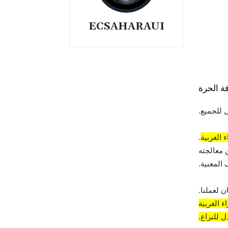
ECSAHARAUI
ة الحرة
 للجميع.
 الغربية
.
 معالجته
المعنية.
 لعملنا.
 الغربية
 للنزاع.