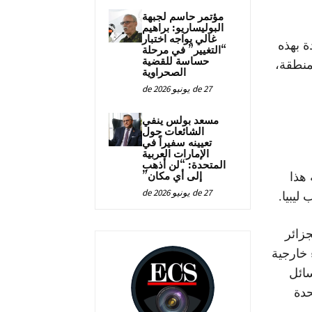
مؤتمر حاسم لجبهة
البوليساريو: براهيم
غالي يواجه اختبار
ة بهذه
“التغيير” في مرحلة
حساسة للقضية
لمنطقة،
الصحراوية
27 de يونيو de 2026
مسعد بولس ينفي
الشائعات حول
تعيينه سفيراً في
الإمارات العربية
المتحدة: “لن أذهب
 هذا
إلى أي مكان”
27 de يونيو de 2026
ليبيا.
زائر
اء خارجية
سائل
حدة