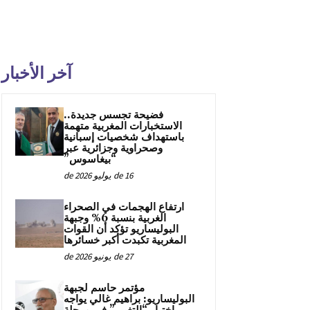
آخر الأخبار
فضيحة تجسس جديدة..
الاستخبارات المغربية متهمة
باستهداف شخصيات إسبانية
وصحراوية وجزائرية عبر
“بيغاسوس”
16 de يوليو de 2026
ارتفاع الهجمات في الصحراء
الغربية بنسبة 6% وجبهة
البوليساريو تؤكد أن القوات
المغربية تكبدت أكبر خسائرها
27 de يونيو de 2026
مؤتمر حاسم لجبهة
البوليساريو: براهيم غالي يواجه