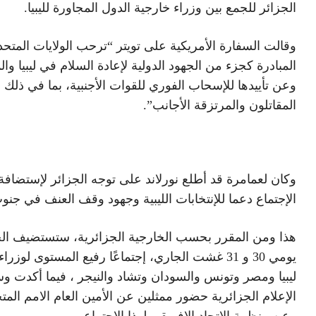
الجزائر للجمع بين وزراء خارجية الدول المجاورة لليبيا.
وقالت السفارة الأمريكية على تويتر “ترحب الولايات المتحد
المبادرة كجزء من الجهود الدولية لإعادة السلام في ليبيا وا
وعن تأييدها للإسحاب الفوري للقوات الأجنبية، بما في ذلك
المقاتلون والمرتزقة الأجانب”.
وكان لعمامرة قد أطلع نورلاند على توجه الجزائر لإستضافة
الإجتماع دعما للإنتخابات الليبية وجهود وقف العنف في جنوب 
هذا ومن المقرر بحسب الخارجية الجزائرية، ستستضيف الج
يومي 30 و 31 غشت الجاري، إجتماعًا رفيع المستوى لوزر
ليبيا ومصر وتونس والسودان وتشاد والنيجر ، فيما أكدت و
الإعلام الجزائرية حضور ممثلين عن الأمين العام الامم المت
وعن منظمة الاتحاد الافريقي لهذا الاجتماع.