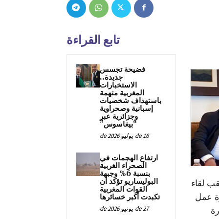
تابع القراءة
فضيحة تجسس
جديدة..
الاستخبارات
المغربية متهمة
باستهداف شخصيات
إسبانية وصحراوية
وجزائرية عبر
“بيغاسوس”
16 de يوليو de 2026
ارتفاع الهجمات في
الصحراء الغربية
بنسبة 6% وجبهة
البوليساريو تؤكد أن
قب لقاء
القوات المغربية
رة عمل
تكبدت أكبر خسائرها
27 de يونيو de 2026
رة