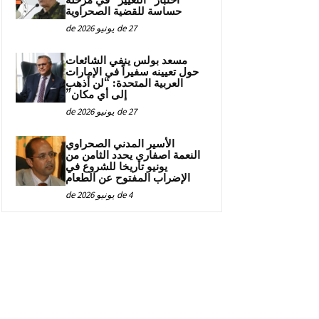
اختبار “التغيير” في مرحلة
حساسة للقضية الصحراوية
27 de يونيو de 2026
مسعد بولس ينفي الشائعات
حول تعيينه سفيراً في الإمارات
العربية المتحدة: “لن أذهب
إلى أي مكان”
27 de يونيو de 2026
الأسير المدني الصحراوي
النعمة اصفاري يحدد الثامن من
يونيو تاريخا للشروع في
الإضراب المفتوح عن الطعام
4 de يونيو de 2026