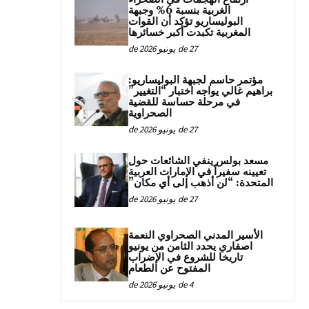
الغربية بنسبة 6% وجبهة
البوليساريو تؤكد أن القوات
المغربية تكبدت أكبر خسائرها
27 de يونيو de 2026
مؤتمر حاسم لجبهة البوليساريو:
براهيم غالي يواجه اختبار “التغيير”
في مرحلة حساسة للقضية
الصحراوية
27 de يونيو de 2026
مسعد بولس ينفي الشائعات حول
تعيينه سفيراً في الإمارات العربية
المتحدة: “لن أذهب إلى أي مكان”
27 de يونيو de 2026
الأسير المدني الصحراوي النعمة
اصفاري يحدد الثامن من يونيو
تاريخا للشروع في الإضراب
المفتوح عن الطعام
4 de يونيو de 2026