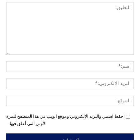
التع
اسم
البري
الإل
المو
احفظ اسمي والبريد الإلكتروني وموقع الويب في هذا المتصفح للمرة
الأولى التي أعلق فيها.