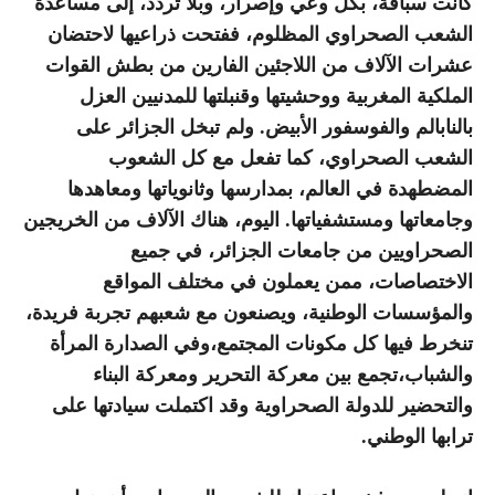
كانت سباقة، بكل وعي وإصرار، وبلا تردد، إلى مساعدة
الشعب الصحراوي المظلوم، ففتحت ذراعيها لاحتضان
عشرات الآلاف من اللاجئين الفارين من بطش القوات
الملكية المغربية ووحشيتها وقنبلتها للمدنيين العزل
بالنابالم والفوسفور الأبيض. ولم تبخل الجزائر على
الشعب الصحراوي، كما تفعل مع كل الشعوب
المضطهدة في العالم، بمدارسها وثانوياتها ومعاهدها
وجامعاتها ومستشفياتها. اليوم، هناك الآلاف من الخريجين
الصحراويين من جامعات الجزائر، في جميع
الاختصاصات، ممن يعملون في مختلف المواقع
والمؤسسات الوطنية، ويصنعون مع شعبهم تجربة فريدة،
تنخرط فيها كل مكونات المجتمع،وفي الصدارة المرأة
والشباب،تجمع بين معركة التحرير ومعركة البناء
والتحضير للدولة الصحراوية وقد اكتملت سيادتها على
ترابها الوطني.