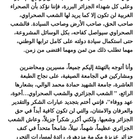
وعلى كل شهداء الجزائر البررة، فإننا نؤكد بأن الصحراء
الغربية لن تكون إلا كما يريد لها الشعب الصحراوي،
صاحب الحق، صاحب الأرض وصاحب السيادة. فالشعب
الصحراوي سيواصل كفاحه، بكل الوسائل المشروعة،
حتى استكمال سيادة دولته على كامل ترابها الوطني،
مهما تطلب ذلك من ثمن ومهما اقتضى من زمن.
وأنا أتوجه بالتهنئة إليكم جميعاً، مسيرين ومحاضرين
ومشاركين في الجامعة الصيفية، على نجاح الطبعة
العاشرة، جامعة الشهيد حمادة محمد الوالي، بشعارها
الرائع، ” الشعب الجزائري والشعب الصحراوي…أخوة،
عهد ووفاء”، فإنني أختم بتجديد عبارات الشكر والتقدير
والعرفان والامتنان، والتي لن تكون كافية أبداً في حق
الجزائر وشعبها. ولكني أكرر شكراً جزيلاً، وعاش الشعب
الجزائري عظيماً، شهماً، نبيلاً، شامخاً متحداً في كنف
جزائر عزيزة مكرمة مزدهرة، رائدة لمسارات التحرر