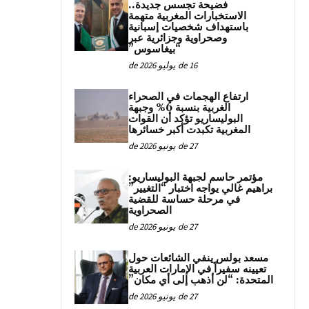
فضيحة تجسس جديدة..
الاستخبارات المغربية متهمة
باستهداف شخصيات إسبانية
وصحراوية وجزائرية عبر
“بيغاسوس”
16 de يوليو de 2026
ارتفاع الهجمات في الصحراء
الغربية بنسبة 6% وجبهة
البوليساريو تؤكد أن القوات
المغربية تكبدت أكبر خسائرها
27 de يونيو de 2026
مؤتمر حاسم لجبهة البوليساريو:
براهيم غالي يواجه اختبار “التغيير”
في مرحلة حساسة للقضية
الصحراوية
27 de يونيو de 2026
مسعد بولس ينفي الشائعات حول
تعيينه سفيراً في الإمارات العربية
المتحدة: “لن أذهب إلى أي مكان”
27 de يونيو de 2026