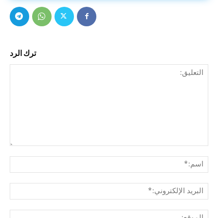
ترك الرد
التع
اسم
البري
الإل
المو