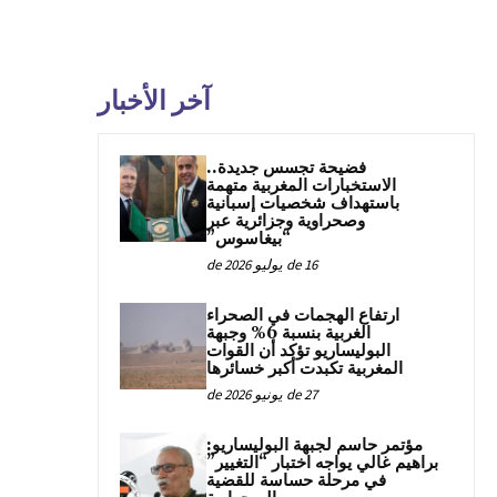
آخر الأخبار
فضيحة تجسس جديدة..
الاستخبارات المغربية متهمة
باستهداف شخصيات إسبانية
وصحراوية وجزائرية عبر
“بيغاسوس”
16 de يوليو de 2026
ارتفاع الهجمات في الصحراء
الغربية بنسبة 6% وجبهة
البوليساريو تؤكد أن القوات
المغربية تكبدت أكبر خسائرها
27 de يونيو de 2026
مؤتمر حاسم لجبهة البوليساريو:
براهيم غالي يواجه اختبار “التغيير”
في مرحلة حساسة للقضية