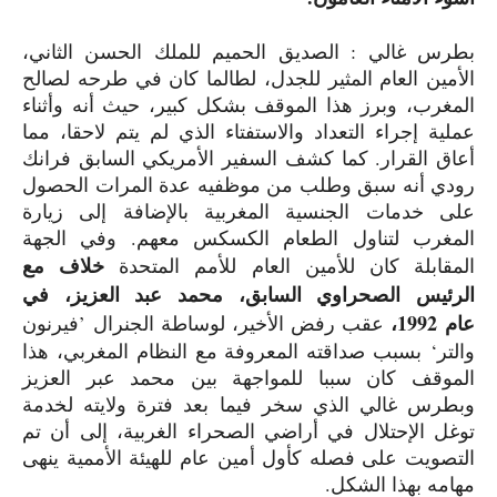
بطرس غالي : الصديق الحميم للملك الحسن الثاني،
الأمين العام المثير للجدل، لطالما كان في طرحه لصالح
المغرب، وبرز هذا الموقف بشكل كبير، حيث أنه وأثناء
عملية إجراء التعداد والاستفتاء الذي لم يتم لاحقا، مما
أعاق القرار. كما كشف السفير الأمريكي السابق فرانك
رودي أنه سبق وطلب من موظفيه عدة المرات الحصول
على خدمات الجنسية المغربية بالإضافة إلى زيارة
المغرب لتناول الطعام الكسكس معهم. وفي الجهة
خلاف مع
المقابلة كان للأمين العام للأمم المتحدة
الرئيس الصحراوي السابق، محمد عبد العزيز، في
عام
1992
،
عقب رفض الأخير، لوساطة الجنرال
’
فيرنون
والتر
‘
بسبب صداقته المعروفة مع النظام المغربي، هذا
الموقف كان سببا للمواجهة بين محمد عبر العزيز
وبطرس غالي الذي سخر فيما بعد فترة ولايته لخدمة
توغل الإحتلال في أراضي الصحراء الغربية، إلى أن تم
التصويت على فصله كأول أمين عام للهيئة الأممية ينهى
مهامه بهذا الشكل.