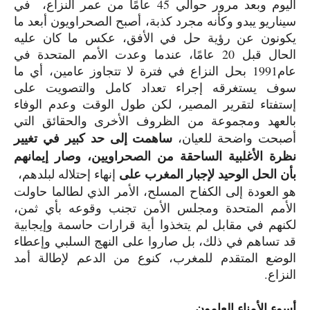
اليوم وبعد مرور حوالي
45
عامًا من عمر النزاع، في
سيناريو يبدو وكأنه مجرد كذبة، أصبح الصحراويون أبعد ما
يكونون عن رؤية حل في الأفق، عكس ما كان عليه
الحال قبل
20
عامًا، عندما وعدت الأمم المتحدة في
عام
1991
بحل النزاع في فترة لا تتجاوز عامين، أي ما
سوف يستغرقه إجراء تعداد كامل والتصويت على
إستفتاء لتقرير المصير، لكن طول الوقت وعدم الوفاء
بالعهد ومجموعة من الظروف الأخرى والحقائق التي
ساهمت إلى حد كبير في تغيير
أصبحت واضحة للعيان،
نظرة الأغلبية الساحقة من الصحراويين، وصار إيمانهم
بأن الحل الوحيد لإجبار المغرب على
إنهاء إحتلاله لبلدهم،
هو العودة إلى الكفاح المسلح، الأمر الذي لطالما حاولت
الأمم المتحدة ومجلس الأمن تجنب وقوعه بأي ثمن،
لكنهم في مقابل لم يتخذوا أية قرارات حاسمة وإيجابية
قد تساهم في ذلك، بل صاروا على النهج السلبي وإعطاء
الوضع المتقدم للمغرب، كنوع من الدعم لإطالة أمد
النزاع.
أسوء الأمناء العامون.