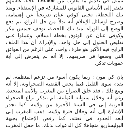
130
،
000
تتمثل في تقديم ما يقارب من
ناخبا، غالبيتهم
تفتقر إلى الأساس القانوني للمشاركة في الإستفتاء. ومنذ
تلك اللحظة، تخلى كوفي عنان تدريجياً عن إهتمامه،
وصرح لوسائل الإعلام أنه بدلاً من حل النزاع، تم دفع
الوضع إلى الوراء. منذ تلك اللحظة، توقف جيمس بيكر
وكوفي عنان عن الوثوق بخطة السلام، وعملوا على
تقليص الحلول إلى حل واحد، والإدراك أن هذا الملف
الرابح فيه الأكبر هو طرف واحد، على الرغم من العوائق
التي وضعها في طريقهم، إلا أنه لم يتعرض إلى أية
عقوبات تذكر.
بان كي مون : ربما يكون أسوء من تزعم المنظمة، لم
يقدم سوى القليل فيما يخص القضية الصحراوية، إلا أنه
ومع ذلك ، فقد خلق الصراع بين المغرب والأمم المتحدة.
رغم أنه وخلال سنواته الثمانية، لم يتذكر نزاع الصحراء
الغربية إلى في السنة الأخيرة من ولايته. كما تجدر
الإشارة إلى أنه وخلال فترة ولايته، ذهب المغرب إلى
أبعد الحدود في تعنته، كما رفض الإجتماع بجبهة
البوليساريو متجاهلا كل الدعوات لذلك، ما جعل المغرب