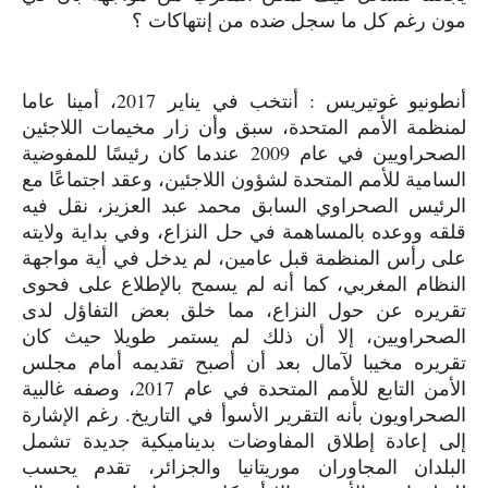
مون رغم كل ما سجل ضده من إنتهاكات ؟
أنطونيو غوتيريس : أنتخب في يناير
2017
، أمينا عاما
لمنظمة الأمم المتحدة، سبق وأن زار مخيمات اللاجئين
الصحراويين في عام
2009
عندما كان رئيسًا للمفوضية
السامية للأمم المتحدة لشؤون اللاجئين، وعقد اجتماعًا مع
الرئيس الصحراوي السابق محمد عبد العزيز، نقل فيه
قلقه ووعده بالمساهمة في حل النزاع، وفي بداية ولايته
على رأس المنظمة قبل عامين، لم يدخل في أية مواجهة
النظام المغربي، كما أنه لم يسمح بالإطلاع على فحوى
تقريره عن حول النزاع، مما خلق بعض التفاؤل لدى
الصحراويين، إلا أن ذلك لم يستمر طويلا حيث كان
تقريره مخيبا لآمال بعد أن أصبح تقديمه أمام مجلس
الأمن التابع للأمم المتحدة في عام
2017
، وصفه غالبية
الصحراويون بأنه التقرير الأسوأ في التاريخ. رغم الإشارة
إلى إعادة إطلاق المفاوضات بديناميكية جديدة تشمل
البلدان المجاوران موريتانيا والجزائر، تقدم يحسب