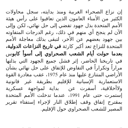
إن نزاع الصحراء الغربية ومنذ بدايته، سجل محاولات
الكثير من الأمناء العامون الذين تعاقبوا على رأس هيئة
الأمم المتحدة بذل جهود تفضي إلى حل نهائي، لكن وإلى
الآن لم ينجح أي منهم في ذلك، رغم الدرجات المتفاوته
بين جهود بعضهم عن الأخر، لتبقى بذلك معاجلة الأمم
في تاريخ النزاعات الدولية،
المتحدة للنزاع تعد أكبر كارثة
بعدما حولت أيام الشعب الصحراوي إلى أسوأ كابو
س
في تاريخنا الحاضر، إثر فشل جميع الجهود التي بذلتها
مراراً وتكراراً في التفاوض للإتفاق على حل نهائي بشأن
الأراضي المتنازع عليها منذ عام
1975
، عقب مغادرة القوة
الاستعمارية الإسبانية للإقليم بطريقة غير قانونية
ولاأخلاقية، أسفرت عن بداية لمواجهة عسكرية
إستمرت حتى عام
1991
، عندما تدخلت الأمم المتحدة
بمقترح إتفاق وقف إطلاق النار لإجراء إستفتاء تقرير
المصير للشعب الصحراوي حول الإقليم.