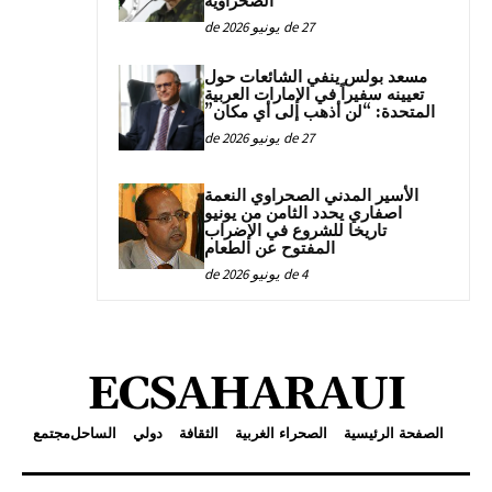
الصحراوية
27 de يونيو de 2026
مسعد بولس ينفي الشائعات حول
تعيينه سفيراً في الإمارات العربية
المتحدة: “لن أذهب إلى أي مكان”
27 de يونيو de 2026
الأسير المدني الصحراوي النعمة
اصفاري يحدد الثامن من يونيو
تاريخا للشروع في الإضراب
المفتوح عن الطعام
4 de يونيو de 2026
ECSAHARAUI
الصفحة الرئيسية
الصحراء الغربية
الثقافة
دولي
الساحل
مجتمع