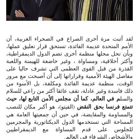
لقد أثبت مرة أخرى الصراع في الصحراء الغربية، أن
الأمم المتحدة عديمة الفائدة، تستحق قرار تعليق عملها،
وبأن تحل محلها منظمة أخرى تضم الدول الديمقراطية،
وأكثر أخلاقية، ومساواة ، وغير خاضعة للهيمنة واللعبة
القذرة من قبل القوى العظمى التي تشرف حاليا على
مفاصل الهيئة الأممية وقراراتها إلى أن أصبحت مع مرور
الوقت، منظمة عديمة الفائدة ومكلفة، بل الأسوء من
ذلك فاسدة وغير عادلة، تقف عائقا أكثر من راعي للسلام
م في العالم، كما أن مجلس الأمن التابع لها، حيث
والسل
تتمتع فرنسا بحق النقض
(الفيتو)، هو أكبر مكان للنصب
والمساومة والمقايضة، في حين أن جمعيتها العامة هي
المساحة التي تستخدمها الدول الديكتاتورية والمجرمين
للجلوس على قدم المساواة مع الديمقراطيين
والأشخاص الشرفاء في العالم.