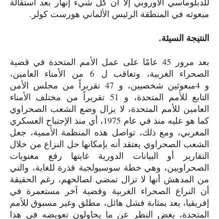
للدبلوماسي الأوروبي إلا أن كل شيء إنهار بعد استقالة
مبعوثه في المنطقة الرئيس الألماني هورست كولر.
النتيجة السيئة.
بعد مرور
45
عامًا على عمل الأمم المتحدة في قضية
الصحراء الغربية، وتعاقب ل
6
من الأمناء العامين،
و
4
مبعوثين شخصيين، و
47
تقريراً من مجلس الأمن
التابع للأمم المتحدة، و
51
تقريراً من مختلف الأمناء
العامين للأمم المتحدة، لا يزال وضع الشعب الصحراوي
كما هو عليه منذ في عام
1975
، أي منذ الإجتياح العسكري
المغربي، ومع ذلك، تواصل هذه المنظمة الأممية، جعل
الشعب الصحراوي يعتقد أنه بإمكانها حل النزاع من خلال
التقارير أو البيانات الدورية غايتها رفع معنويات
الصحراويين، وهي خطة سوسيولجية قذرة للغاية، والتي
من المدهش أنها لا تزال تمضي لصالحهم، رغم الحقيقة
أن النراع الصحراء الغربية وقضية آخر مستعمرة في
إفريقيا، يعد بمثابة فشل هائل، مطلق وغير مسبوق للأمم
المتحدة، بغض النظر عن ما يحاولون تعويضه في هذا