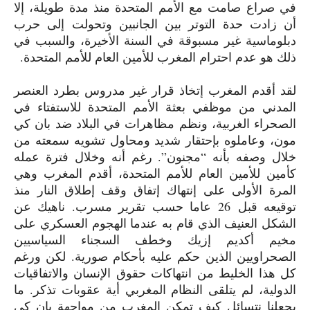
في صراع صامت مع الأمم المتحدة منذ مدة طويلة، إلا
أن زادت حدة التوتر بين الجانبين وتحولت إلى حرب
دبلوماسية غير مسبوقة في السنة الأخيرة، والسبب في
ذلك هو عدم احترام المغرب للأمين العام للأمم المتحدة.
لقد أقدم المغرب إتخاذ قرار غير مدروس بطرد العنصر
المدني من موظفي بعثة الأمم المتحدة للاستفتاء في
الصحراء الغربية، ونظم مظاهرات في البلاد ضد بان كي
مون، وعاملوه بإحتقار شديد ومحاول تشويه سمعته من
خلال وصفه بأنه “مجنون”. رغم أنه وخلال فترة عمله
كأمين للأمين العام للأمم المتحدة، أقدم المغرب وهي
المرة الأولى على إنتهاك إتفاق وقف إطلاق النار منذ
توقيعه قبل
26
عاما حسب تقرير مسرب. ناهيك عن
الشكل العنيف الذي قام به عندما الهجوم العسكري على
مخيم أكديم إزيك وخطف السجناء السياسيين
الصحراويين الذين حكم عليه بأحكام صورية. لكن ورغم
كل هذا الخليط من انتهاكات حقوق الإنسان والاتفاقيات
الدولية، لم يتلقى النظام المغربي أية عقوبات تذكر. ما
يجعلنا نتسائل كيف تمكن المغرب من مواجهة بان كي