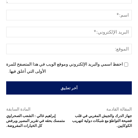
التع
اسم
البري
الإل
المو
احفظ اسمي والبريد الإلكتروني وموقع الويب في هذا المتصفح للمرة
الأولى التي أعلق فيها.
المقالة القادمة
المادة السابقة
جهاز الدرك والجيش المغربي في قلب
إبراهيم غالي : الشعب الصحراوي
فضيحة التواطؤ مع شبكات دولية لتهريب
متمسك بحقه في تقرير المصير ويرفض
الكوكايين.
كل الخيارات المفروضة.