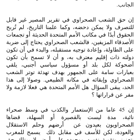
الجانب.
إن حق الشعب الصحراوي في تقرير المصير غير قابل
للتصرف ولا يمكن دحضه، وكما علمنا التاريخ، لم تُربح
الحقوق أبدًا في مكاتب الأمم المتحدة الحديثة أو تجمعات
الأصدقاء المزيفين، فالشعب الصحراوي يحتاج إلى ضربة
على الطاولة، وإعادة توجيه مستقبله، والبدء في أن تكون
دولته ذات إقليم معترف به، و أن لا تسمح بأن تكون
أضحوكة لكل بلد أو مسؤول سياسي أجنبي، يلقي
بعبارات سامة على الجمهور بهدف تهدئة توتر الشعب
الصحراوي وإبقائه في مكانه الطبيعي. وصولا إلى هذا
الحد، يبقى السؤال هل الأمم المتحدة هي فعلا لازمة ولا
مفر عن قراراتها ؟
إن
45
عاما من الإستعمار والكذب في وسط صحراء
نائية، مدة ليست بالقصيرة أو السهلة، قضاها
الصحراويون بعيدون عن أرضهم وحلم الاستقلال
والعودة، لكن للأسف في مقابل ذلك يسمح للمغرب
بتعزيز وتقوية نفسه ووجوده على أرض لا يمتلك حق