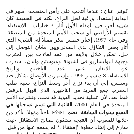
كوفي عنان : عندما أنتخب على رأس المنظمة، أظهر في
البداية إستعداد ورغبة لحل النزاع، لكنه في الحقيقة كان
شيء أخر، في المقام الأول أثار
3
خيارات : الاستفتاء،
تقسيم الأراضي أو سحب الأمم المتحدة من المنطقة.
وفي عام
1997
، إختار جيمس بيكر ممثلاً له، الشيء الذي
أثار بعض التفاؤل لدى الصحراويين بشأن التوصل إلى
حل، تمكن خلال ولايته من عقد لقاءات بين المغرب
وجبهة البوليساريو في لشبونة وهيوستن ولندن، أسفرت
عن الإتفاق على عدد الناخبين وتاريخ
الاستفتاء،
8
ديسمبر
1998
، وإستمرت الأوضاع بشكل جيد
وسلس، إلى أن بدء نزاع أخر وسط النزاع، سببه طلب
المغرب جمع المزيد من الناخبين، الذي قوبل بالرفض
فيما بعد، لأن عملية تحديد الهوية قد تمت، ونشرت الأمم
القائمة التي تسم تسجيلها في
المتحدة في العام
2000
،
التسع سنوات السابقة، تضم
86381
ناخباً مؤهلا، تأكد من
خلالها للمغرب أن النتيجة ستكون لصالح الاستقلال حيث
سارع إلى إتخاذ خطوة
’
إستئناف
‘
لم يسمع عنها من قبل،