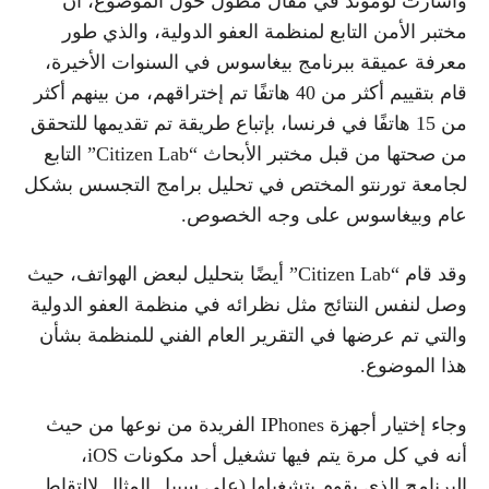
وأشارت لوموند في مقال مطول حول الموضوع، أن
مختبر الأمن التابع لمنظمة العفو الدولية، والذي طور
معرفة عميقة ببرنامج بيغاسوس في السنوات الأخيرة،
قام بتقييم أكثر من 40 هاتفًا تم إختراقهم، من بينهم أكثر
من 15 هاتفًا في فرنسا، بإتباع طريقة تم تقديمها للتحقق
من صحتها من قبل مختبر الأبحاث “Citizen Lab” التابع
لجامعة تورنتو المختص في تحليل برامج التجسس بشكل
عام وبيغاسوس على وجه الخصوص.
وقد قام “Citizen Lab” أيضًا بتحليل لبعض الهواتف، حيث
وصل لنفس النتائج مثل نظرائه في منظمة العفو الدولية
والتي تم عرضها في التقرير العام الفني للمنظمة بشأن
هذا الموضوع.
وجاء إختيار أجهزة IPhones الفريدة من نوعها من حيث
أنه في كل مرة يتم فيها تشغيل أحد مكونات iOS،
البرنامج الذي يقوم بتشغيلها (على سبيل المثال لإلتقاط