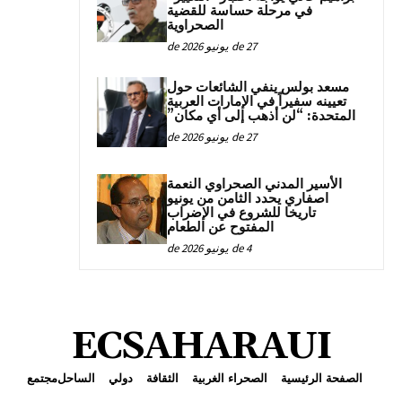
في مرحلة حساسة للقضية
الصحراوية
27 de يونيو de 2026
مسعد بولس ينفي الشائعات حول
تعيينه سفيراً في الإمارات العربية
المتحدة: “لن أذهب إلى أي مكان”
27 de يونيو de 2026
الأسير المدني الصحراوي النعمة
اصفاري يحدد الثامن من يونيو
تاريخا للشروع في الإضراب
المفتوح عن الطعام
4 de يونيو de 2026
ECSAHARAUI
الصفحة الرئيسية
الصحراء الغربية
الثقافة
دولي
الساحل
مجتمع