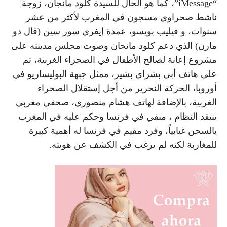
“iMessage”، كما هو الحال للسيدة كلود مانجان، زوجة
ناشط صحراوي مسجون في المغرب لأكثر من عشر
سنوات، و فيليب بويسو، عمدة إيفري سور سين (ڤال دو
مارن) الذي دعم كلود مانجان وصوت مجلس مدينته على
مشروع إعانة لصالح الأطفال في الصحراء الغربية، ثم
على هاتف أبي بشراي بشير، ممثل جبهة البوليساريو في
أوروبا، الحركة النحرير من أجل إستقلال الصحراء
الغربية، بالإضافة لهاتف هشام منصوري، صحفي مغربي
ينتقد النظام ، منفي في فرنسا وحكم عليه في المغرب
بالسجن غيابياً، وفرد مقيم في فرنسا له أهمية كبيرة
للمغاربة لكنه لم يرغب في الكشف عن هويته.