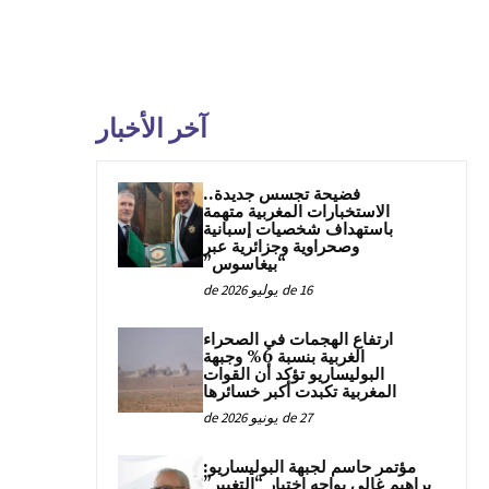
آخر الأخبار
فضيحة تجسس جديدة..
الاستخبارات المغربية متهمة
باستهداف شخصيات إسبانية
وصحراوية وجزائرية عبر
“بيغاسوس”
16 de يوليو de 2026
ارتفاع الهجمات في الصحراء
الغربية بنسبة 6% وجبهة
البوليساريو تؤكد أن القوات
المغربية تكبدت أكبر خسائرها
27 de يونيو de 2026
مؤتمر حاسم لجبهة البوليساريو:
براهيم غالي يواجه اختبار “التغيير”