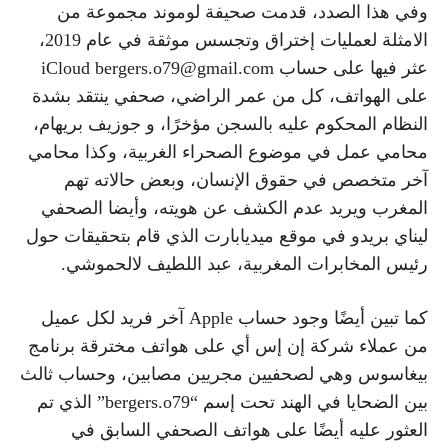
وفي هذا الصدد، قدمت صحيفة لوموند مجموعة من
الامثلة لعمليات إختراق وتجسس موثقة في عام 2019،
عثر فيها على حساب iCloud bergers.o79@gmail.com
على الهواتف، كل من عمر الراضي، صحفي ينتقد بشدة
النظام المحكوم عليه بالسجن مؤخرًا، و جوزيف بريهام،
محامي عمل في موضوع الصحراء الغربية، وكذا محامي
آخر متخصص في حقوق الإنسان، وبعض حالاته تهم
المغرب ويريد عدم الكشف عن هويته، وأيضا الصحفي
ليناي بريدو في موقع ميديابارت الذي قام بتحقيقات حول
رئيس المخابرات المغربية، عبد اللطيف لالحموشي.
كما تبين أيضًا وجود حساب Apple آخر فريد لكل عميل
من عملاء شركة إن إس أي على هواتف مخترقة برنامج
بيغاسوس وهي لصحفيين مجريين مصابين، وحساب ثالث
بين الضحايا في الهند تحت إسم “bergers.o79” الذي تم
العثور عليه أيضًا على هواتف الصحفي السابق في