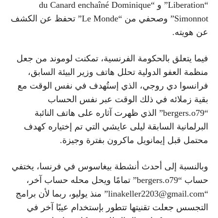
“Liberation” و “du Canard enchaîné Dominique
Simonnot” وصحفي من “Le Monde” تحفظ عن الكشف
عن هويته.
فيما يتعلق بالحكومة الفرنسية، تمكنت لوموند من جعل
منظمة العفو الدولية تحلل هاتف وزير البيئة السابق،
فرانسوا دي روجي، الذي إستُهدف في نفس الوقت مع
بقية زملائه في ذلك الوقت عبر نفس الحساب
“bergers.o79” الذي ظهرت آثاره على هاتف النائبة
البرلمانية السابقة ليلى عايشي التي تم إختياره كهدف
محتمل قبل إيمانويل ماكرون بفترة وجيزة.
وبالنسبة إلى أحدث أنشطة بيغاسوس في فرنسا، يختفي
حساب “bergers.o79” تمامًا ويحل محله حساب آخر،
“linakeller2203@gmail.com” منذ يوليو، ربما لأن برامج
التجسس جعلت تقنيتها تتطور بإستخدام عيبًا آخر في