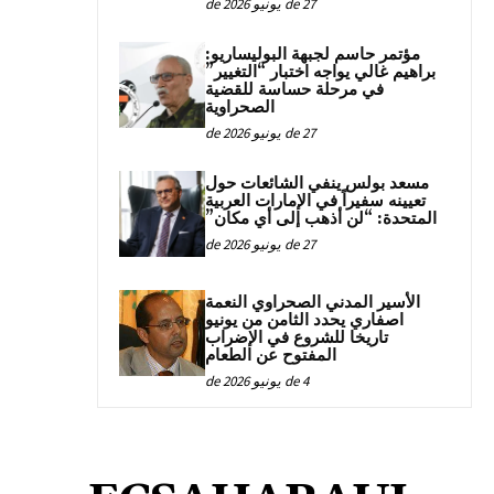
27 de يونيو de 2026
مؤتمر حاسم لجبهة البوليساريو:
براهيم غالي يواجه اختبار “التغيير”
في مرحلة حساسة للقضية
الصحراوية
27 de يونيو de 2026
مسعد بولس ينفي الشائعات حول
تعيينه سفيراً في الإمارات العربية
المتحدة: “لن أذهب إلى أي مكان”
27 de يونيو de 2026
الأسير المدني الصحراوي النعمة
اصفاري يحدد الثامن من يونيو
تاريخا للشروع في الإضراب
المفتوح عن الطعام
4 de يونيو de 2026