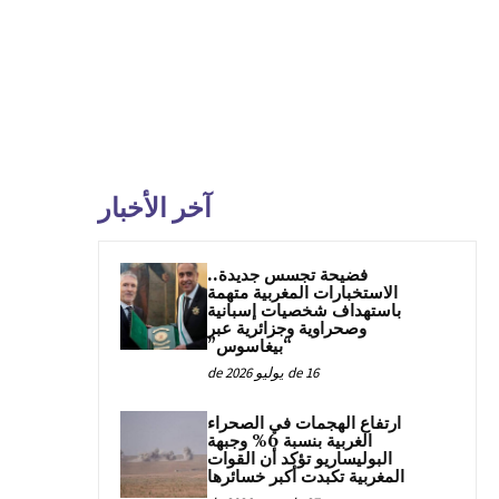
آخر الأخبار
فضيحة تجسس جديدة..
الاستخبارات المغربية متهمة
باستهداف شخصيات إسبانية
وصحراوية وجزائرية عبر
“بيغاسوس”
16 de يوليو de 2026
ارتفاع الهجمات في الصحراء
الغربية بنسبة 6% وجبهة
البوليساريو تؤكد أن القوات
المغربية تكبدت أكبر خسائرها