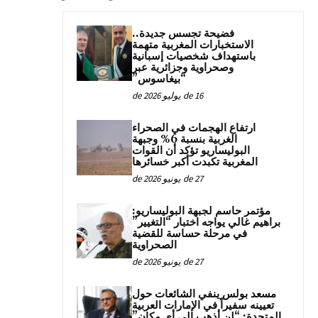
فضيحة تجسس جديدة..
الاستخبارات المغربية متهمة
باستهداف شخصيات إسبانية
وصحراوية وجزائرية عبر
“بيغاسوس”
16 de يوليو de 2026
ارتفاع الهجمات في الصحراء
الغربية بنسبة 6% وجبهة
البوليساريو تؤكد أن القوات
المغربية تكبدت أكبر خسائرها
27 de يونيو de 2026
مؤتمر حاسم لجبهة البوليساريو:
براهيم غالي يواجه اختبار “التغيير”
في مرحلة حساسة للقضية
الصحراوية
27 de يونيو de 2026
مسعد بولس ينفي الشائعات حول
تعيينه سفيراً في الإمارات العربية
المتحدة: “لن أذهب إلى أي مكان”