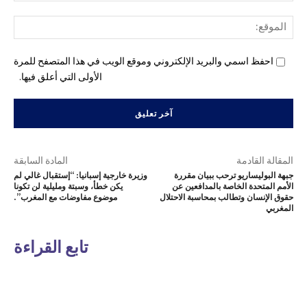
المو
احفظ اسمي والبريد الإلكتروني وموقع الويب في هذا المتصفح للمرة
الأولى التي أعلق فيها.
المقالة القادمة
المادة السابقة
جبهة البوليساريو ترحب ببيان مقررة
وزيرة خارجية إسبانيا: “إستقبال غالي لم
الأمم المتحدة الخاصة بالمدافعين عن
يكن خطأ، وسبتة ومليلية لن تكونا
حقوق الإنسان وتطالب بمحاسبة الاحتلال
موضوع مفاوضات مع المغرب”.
المغربي
تابع القراءة