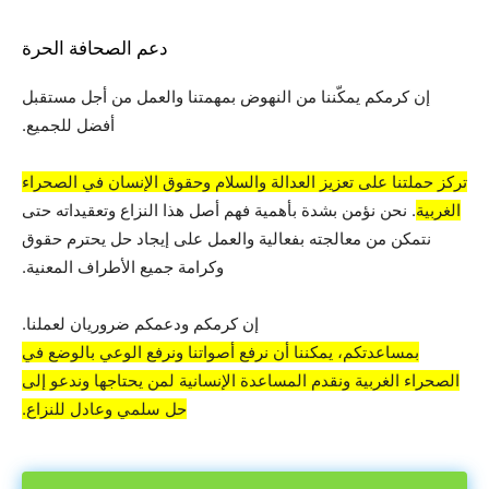
دعم الصحافة الحرة
إن كرمكم يمكّننا من النهوض بمهمتنا والعمل من أجل مستقبل
أفضل للجميع.
تركز حملتنا على تعزيز العدالة والسلام وحقوق الإنسان في الصحراء
الغربية
. نحن نؤمن بشدة بأهمية فهم أصل هذا النزاع وتعقيداته حتى
نتمكن من معالجته بفعالية والعمل على إيجاد حل يحترم حقوق
وكرامة جميع الأطراف المعنية.
إن كرمكم ودعمكم ضروريان لعملنا.
بمساعدتكم، يمكننا أن نرفع أصواتنا ونرفع الوعي بالوضع في
الصحراء الغربية ونقدم المساعدة الإنسانية لمن يحتاجها وندعو إلى
حل سلمي وعادل للنزاع.