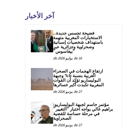
آخر الأخبار
فضيحة تجسس جديدة..
الاستخبارات المغربية متهمة
باستهداف شخصيات إسبانية
وصحراوية وجزائرية عبر
“بيغاسوس”
16 de يوليو de 2026
ارتفاع الهجمات في الصحراء
الغربية بنسبة 6% وجبهة
البوليساريو تؤكد أن القوات
المغربية تكبدت أكبر خسائرها
27 de يونيو de 2026
مؤتمر حاسم لجبهة البوليساريو:
براهيم غالي يواجه اختبار “التغيير”
في مرحلة حساسة للقضية
الصحراوية
27 de يونيو de 2026