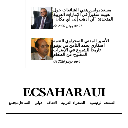
مسعد بولس ينفي الشائعات حول
تعيينه سفيراً في الإمارات العربية
المتحدة: “لن أذهب إلى أي مكان”
27 de يونيو de 2026
الأسير المدني الصحراوي النعمة
اصفاري يحدد الثامن من يونيو
تاريخا للشروع في الإضراب
المفتوح عن الطعام
4 de يونيو de 2026
ECSAHARAUI
الصفحة الرئيسية
الصحراء الغربية
الثقافة
دولي
الساحل
مجتمع