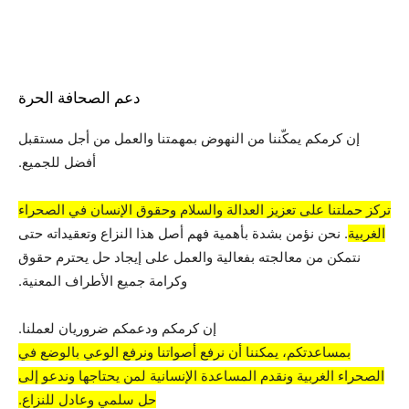
دعم الصحافة الحرة
إن كرمكم يمكّننا من النهوض بمهمتنا والعمل من أجل مستقبل
أفضل للجميع.
تركز حملتنا على تعزيز العدالة والسلام وحقوق الإنسان في الصحراء
الغربية
. نحن نؤمن بشدة بأهمية فهم أصل هذا النزاع وتعقيداته حتى
نتمكن من معالجته بفعالية والعمل على إيجاد حل يحترم حقوق
وكرامة جميع الأطراف المعنية.
إن كرمكم ودعمكم ضروريان لعملنا.
بمساعدتكم، يمكننا أن نرفع أصواتنا ونرفع الوعي بالوضع في
الصحراء الغربية ونقدم المساعدة الإنسانية لمن يحتاجها وندعو إلى
حل سلمي وعادل للنزاع.