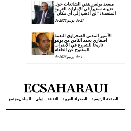
مسعد بولس ينفي الشائعات حول
تعيينه سفيراً في الإمارات العربية
المتحدة: “لن أذهب إلى أي مكان”
27 de يونيو de 2026
الأسير المدني الصحراوي النعمة
اصفاري يحدد الثامن من يونيو
تاريخا للشروع في الإضراب
المفتوح عن الطعام
4 de يونيو de 2026
ECSAHARAUI
الصفحة الرئيسية
الصحراء الغربية
الثقافة
دولي
الساحل
مجتمع