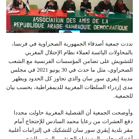
نددت جمعية أصدقاء الجمهورية الصحراوية في فرنسا،
بالمحاولات اليائسة لعملاء نظام الإحتلال المغربي
للتشويش على تضامن المؤسسات الفرنسية مع الشعب
الصحراوي، مثل ما حدث في 30 يونيو 2021 في مجلس
مدينة إيفري سور سان والذي تجاوز كل الحدود ويظهر
مدى إزدراء السلطات المغربية للديمقراطية، بحسب بيان
للجمعية.
وأوضحت الجمعية أن القنصلية المغربية حاولت مجددا
دفع العشرات من رعايا محمد السادس للإحتجاج أمام
مقر بلدية إيڤري سور سان للتشكيك في إلتزامات أغلبية
أعضاء مجلس المدينة لصالح تقرير المصير للشعب