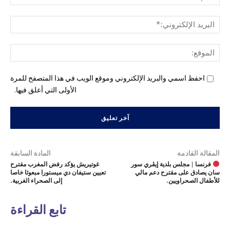
البري
الإل
المو
احفظ اسمي والبريد الإلكتروني وموقع الويب في هذا المتصفح للمرة
الأولى التي أعلق فيها.
المقالة القادمة
المادة السابقة
فرنسا | مجلس بلدية إيڤري سور
غوتيريش يؤكد رفض المغرب مقترح
سان يصادق على مقترح دعم مالي
تعيين ستيفان دي ميستورا مبعوثا خاصا
للأطفال الصحراويين.
إلى الصحراء الغربية.
تابع القراءة