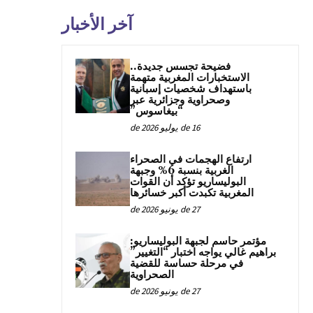
آخر الأخبار
فضيحة تجسس جديدة..
الاستخبارات المغربية متهمة
باستهداف شخصيات إسبانية
وصحراوية وجزائرية عبر
“بيغاسوس”
16 de يوليو de 2026
ارتفاع الهجمات في الصحراء
الغربية بنسبة 6% وجبهة
البوليساريو تؤكد أن القوات
المغربية تكبدت أكبر خسائرها
27 de يونيو de 2026
مؤتمر حاسم لجبهة البوليساريو:
براهيم غالي يواجه اختبار “التغيير”
في مرحلة حساسة للقضية
الصحراوية
27 de يونيو de 2026